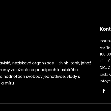
Kont
Institu
Velflí
160 00
IČO: 
ezávislá, nezisková organizace – think-tank, jehož
DIČ: 
rogramy založené na principech klasického
číslo 
 na hodnotách svobody jednotlivce, vlády s
info@i
a míru.