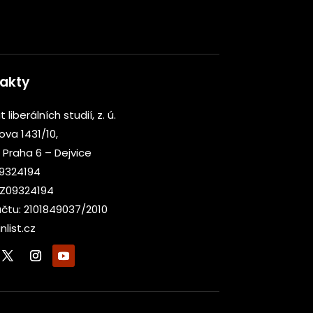
akty
t liberálních studií, z. ú.
kova 1431/10,
 Praha 6 – Dejvice
09324194
CZ09324194
účtu: 2101849037/2010
nlist.cz