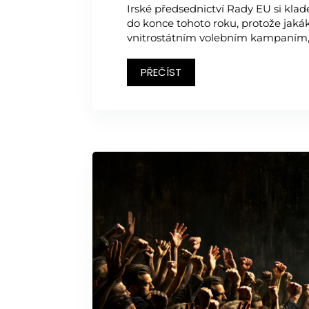
Irské předsednictví Rady EU si kl
do konce tohoto roku, protože jakáko
vnitrostátním volebním kampaním, na
PŘEČÍST