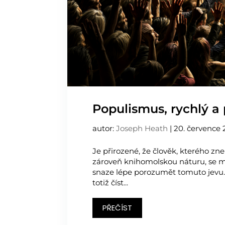
Populismus, rychlý a
autor:
Joseph Heath
|
20. července
Je přirozené, že člověk, kterého z
zároveň knihomolskou náturu, se mů
snaze lépe porozumět tomuto jevu
totiž číst...
PŘEČÍST