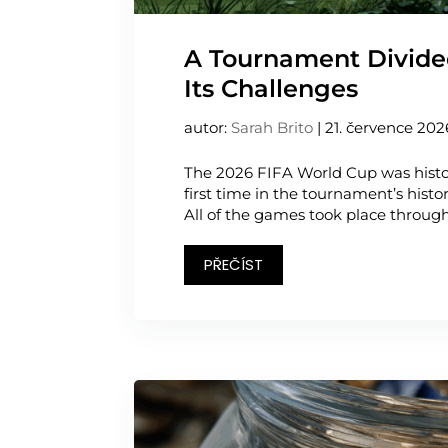
A Tournament Divide
Its Challenges
autor:
Sarah Brito
|
21. července 202
The 2026 FIFA World Cup was histori
ﬁrst time in the tournament’s histor
All of the games took place through
PŘEČÍST