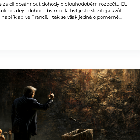
ade za cíl dosáhnout dohody o dlouhodobém rozpočtu EU
li pozdější dohoda by mohla být ještě složitější kvůli
příklad ve Francii. I tak se však jedná o poměrně...