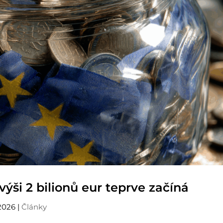
výši 2 bilionů eur teprve začíná
2026
|
Články