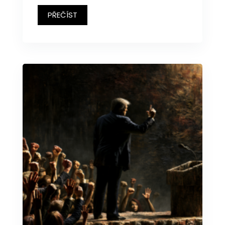
PŘEČÍST