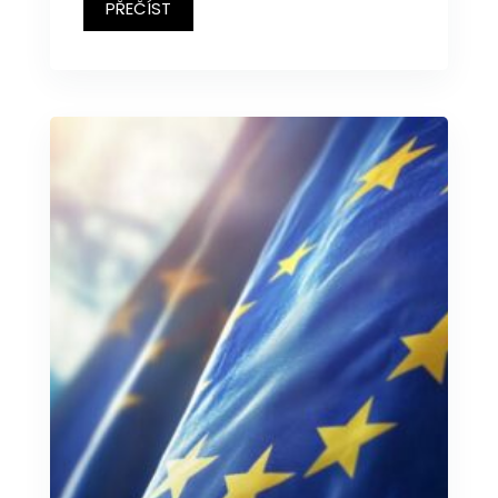
PŘEČÍST