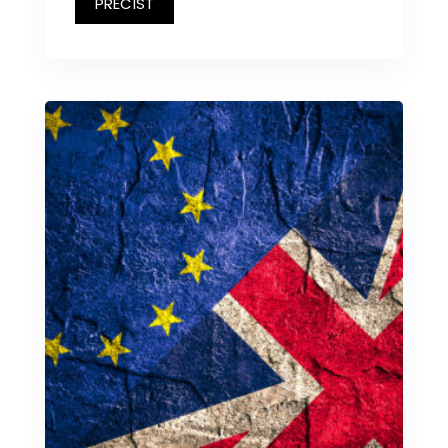
PŘEČÍST