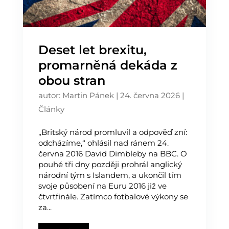
Deset let brexitu,
promarněná dekáda z
obou stran
autor:
Martin Pánek
|
24. června 2026
|
Články
„Britský národ promluvil a odpověď zní:
odcházíme,“ ohlásil nad ránem 24.
června 2016 David Dimbleby na BBC. O
pouhé tři dny později prohrál anglický
národní tým s Islandem, a ukončil tím
svoje působení na Euru 2016 již ve
čtvrtfinále. Zatímco fotbalové výkony se
za...