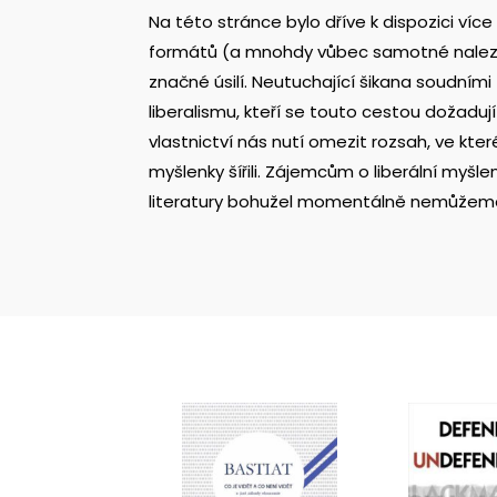
Na této stránce bylo dříve k dispozici více
formátů (a mnohdy vůbec samotné nalezení 
značné úsilí. Neutuchající šikana soudním
liberalismu, kteří se touto cestou dožadu
vlastnictví
nás nutí omezit rozsah, ve kter
myšlenky šířili. Zájemcům o liberální myšl
literatury bohužel momentálně nemůžeme, 