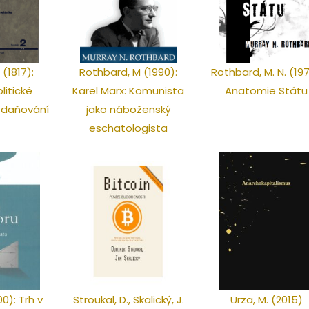
 (1817):
Rothbard, M (1990):
Rothbard, M. N. (19
litické
Karel Marx: Komunista
Anatomie Státu
zdaňování
jako náboženský
eschatologista
00): Trh v
Stroukal, D., Skalický, J.
Urza, M. (2015)