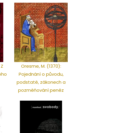
 Z
Oresme, M. (1370):
kého
Pojednání o původu,
podstatě, zákonech a
pozměňování peněz