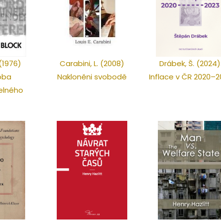
 (1976)
Carabini, L. (2008)
Drábek, Š. (2024)
oba
Nakloněni svobodě
Inflace v ČR 2020–2
elného