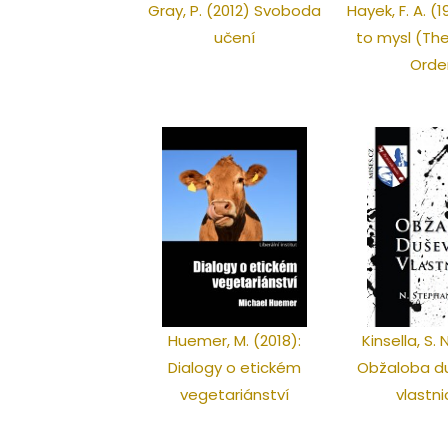
Gray, P. (2012) Svoboda
Hayek, F. A. (1
učení
to mysl (Th
Orde
Huemer, M. (2018):
Kinsella, S. 
Dialogy o etickém
Obžaloba d
vegetariánství
vlastni