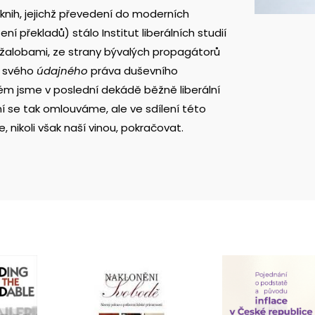
 knih, jejichž převedení do moderních
překladů) stálo Institut liberálních studií
i žalobami, ze strany bývalých propagátorů
jí svého
údajného
práva duševního
ém jsme v poslední dekádě běžně liberální
ení se tak omlouváme, ale ve sdílení této
nikoli však naší vinou, pokračovat.