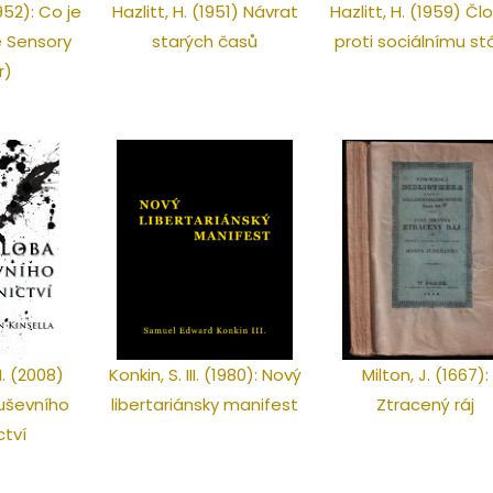
952): Co je
Hazlitt, H. (1951) Návrat
Hazlitt, H. (1959) Čl
e Sensory
starých časů
proti sociálnímu st
r)
N. (2008)
Konkin, S. III. (1980): Nový
Milton, J. (1667):
uševního
libertariánsky manifest
Ztracený ráj
ctví