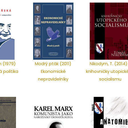
on (1979)
Modrý pták (2011)
Nikodym, T. (2014)
 politika
Ekonomické
knihovničky utopic
nepravidelníky
socialismu