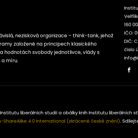
Institu
Velflí
160 00
IČO: 
ezávislá, nezisková organizace – think-tank, jehož
DIČ: 
rogramy založené na principech klasického
číslo 
 na hodnotách svobody jednotlivce, vlády s
info@i
a míru.
Institutu liberálních studií a obálky knih Institutu liberálníc
ShareAlike 4.0 International (zkrácené české znění)
. Sdílej