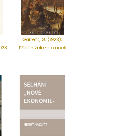
:
Garrett, G. (1923):
023
Příběh železa a oceli