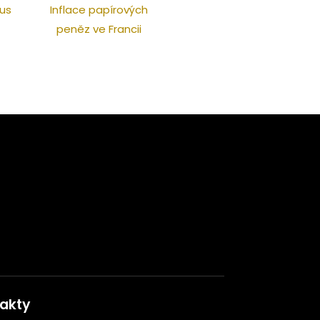
us
Inflace papírových
peněz ve Francii
akty