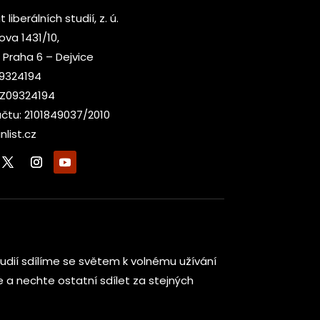
t liberálních studií, z. ú.
kova 1431/10,
 Praha 6 – Dejvice
09324194
CZ09324194
účtu: 2101849037/2010
nlist.cz
h studií sdílíme se světem k volnému užívání
te a nechte ostatní sdílet za stejných