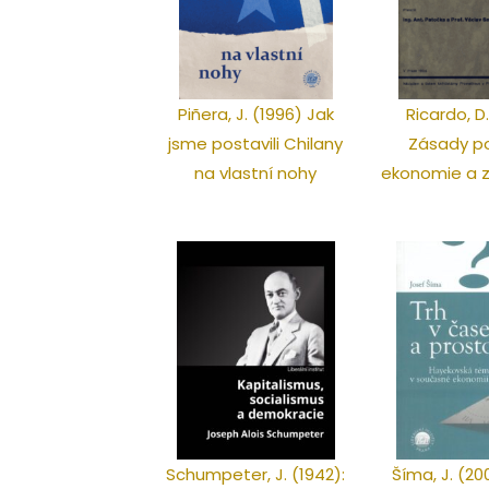
Piñera, J. (1996) Jak
Ricardo, D.
jsme postavili Chilany
Zásady po
na vlastní nohy
ekonomie a 
Schumpeter, J. (1942):
Šíma, J. (20