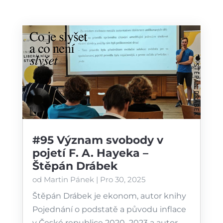
#95 Význam svobody v
pojetí F. A. Hayeka –
Štěpán Drábek
od
Martin Pánek
|
Pro 30, 2025
Štěpán Drábek je ekonom, autor knihy
⁠Pojednání o podstatě a původu inflace
v České republice 2020–2023⁠ a autor