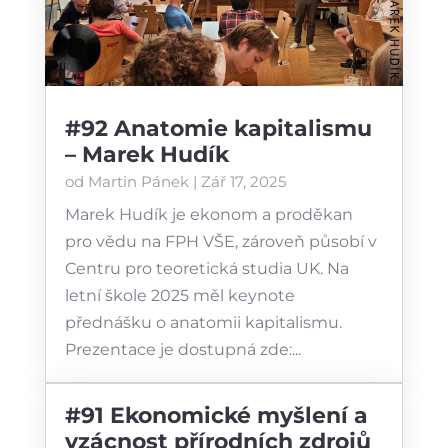
#92 Anatomie kapitalismu
– Marek Hudík
od
Martin Pánek
|
Zář 17, 2025
Marek Hudík je ekonom a proděkan
pro vědu na FPH VŠE, zároveň působí v
Centru pro teoretická studia UK. Na
letní škole 2025 měl keynote
přednášku o anatomii kapitalismu.
Prezentace je dostupná zde:...
#91 Ekonomické myšlení a
vzácnost přírodních zdrojů