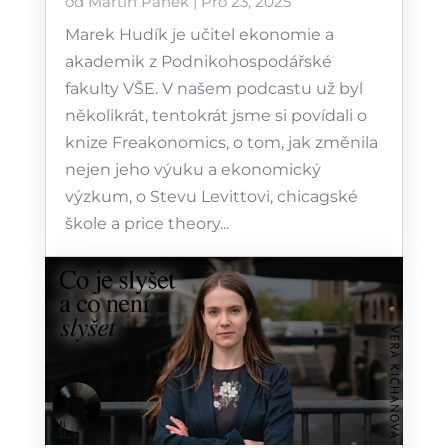
od
Martin Pánek
|
Pro 23, 2025
Marek Hudík je učitel ekonomie a
akademik z Podnikohospodářské
fakulty VŠE. V našem podcastu už byl
několikrát, tentokrát jsme si povídali o
knize Freakonomics, o tom, jak změnila
nejen jeho výuku a ekonomický
výzkum, o Stevu Levittovi, chicagské
škole a price theory...