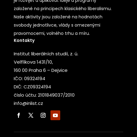
je rozvíjet a aplikovat ideje a programy
založené na principech klasického liberalismu.
Naše aktivity jsou založené na hodnotách
svobody jednotlivce, vlády s omezenými
pravomocemi, volného trhu a míru.
Kontakty
Institut liberálních studií, z. ú.
Velflíkova 1431/10,
160 00 Praha 6 – Dejvice
IČO: 09324194
DIČ: CZ09324194
číslo účtu: 2101849037/2010
info@inlist.cz