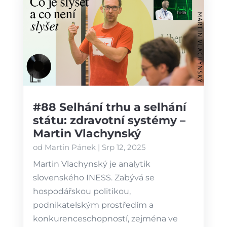
#88 Selhání trhu a selhání
státu: zdravotní systémy –
Martin Vlachynský
od
Martin Pánek
|
Srp 12, 2025
Martin Vlachynský je analytik
slovenského ⁠INESS⁠. Zabývá se
hospodářskou politikou,
podnikatelským prostředím a
konkurenceschopností, zejména ve