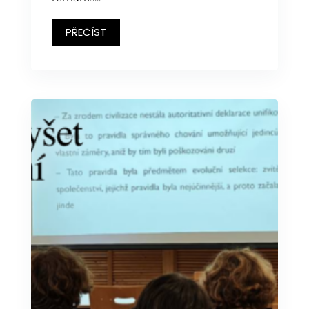
PŘEČÍST