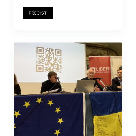
PŘEČÍST