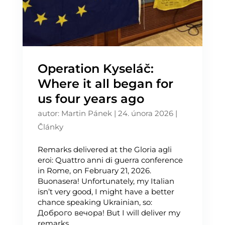
Operation Kyseláč:
Where it all began for
us four years ago
autor:
Martin Pánek
|
24. února 2026
|
Články
Remarks delivered at the Gloria agli
eroi: Quattro anni di guerra conference
in Rome, on February 21, 2026.
Buonasera! Unfortunately, my Italian
isn’t very good, I might have a better
chance speaking Ukrainian, so:
Доброго вечора! But I will deliver my
remarks...