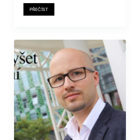
PŘEČÍST