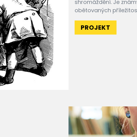
shromáždění. Je známý 
obětovaných příležitost
PROJEKT