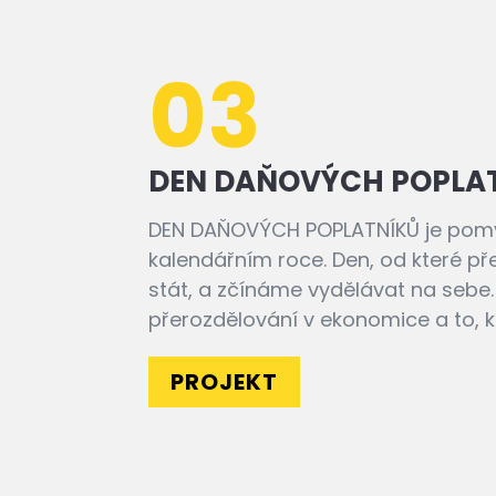
03
DEN DAŇOVÝCH POPLA
DEN DAŇOVÝCH POPLATNÍKŮ je pomy
kalendářním roce. Den, od které p
stát, a zčínáme vydělávat na sebe.
přerozdělování v ekonomice a to, kol
PROJEKT