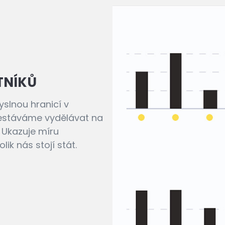
TNÍKŮ
slnou hranicí v
řestáváme vydělávat na
 Ukazuje míru
ik nás stojí stát.