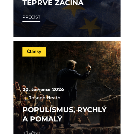
TEPRVE ZAČÍNÁ
PŘEČÍST
Články
20. července 2026
Joseph Heath
POPULISMUS, RYCHLÝ
A POMALÝ
PŘEČÍST