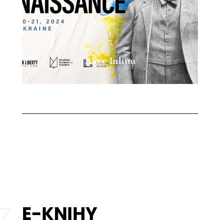
Akce Inlistu
Zdarma
E-KNIHY