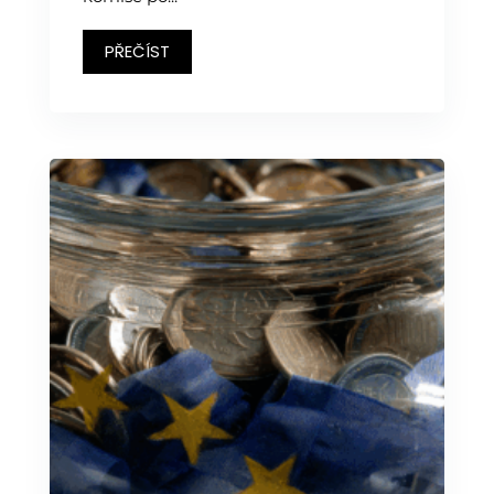
PŘEČÍST