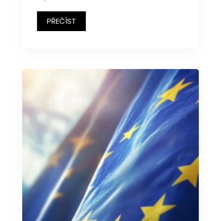
PŘEČÍST