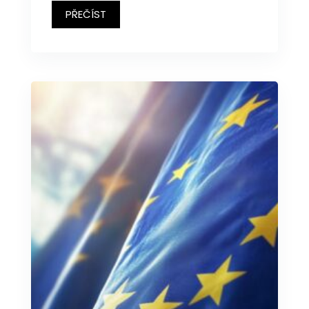
PŘEČÍST