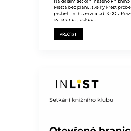
Na dalším setkání našeho knižního
Města bez plánu. (Velký křest probě
proběhne 18. června od 19:00 v Praz
vyzvednutí, pokud...
PŘEČÍST