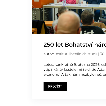
250 let Bohatství ná
autor:
Institut liberálních studií
|
30.
Letos, konkrétně 9. března 2026, os
vtip říká: „V kostele mi řekli, že Ad
ekonom.“ A tak nám nezbylo než pr
PŘEČÍST