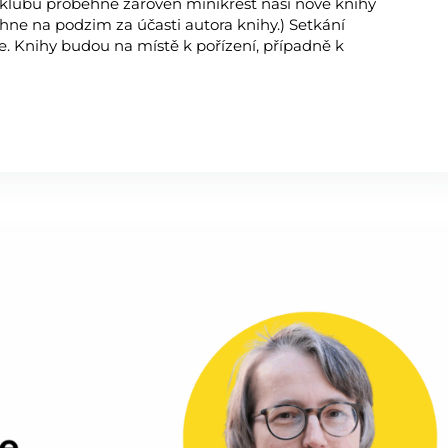
 klubu proběhne zároveň minikřest naší nové knihy
hne na podzim za účasti autora knihy.) Setkání
e. Knihy budou na místě k pořízení, případně k