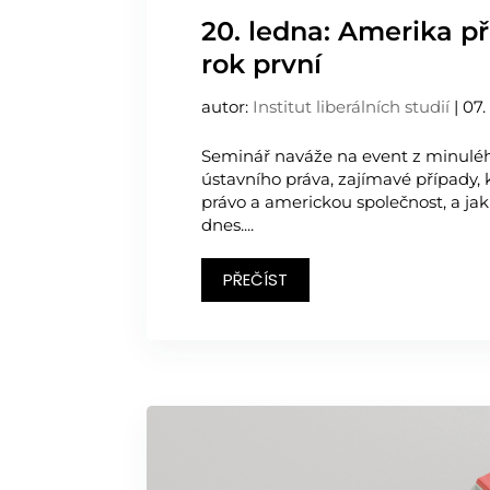
20. ledna: Amerika p
rok první
autor:
Institut liberálních studií
|
07.
Seminář naváže na event z minulé
ústavního práva, zajímavé případy, 
právo a americkou společnost, a jak
dnes....
PŘEČÍST