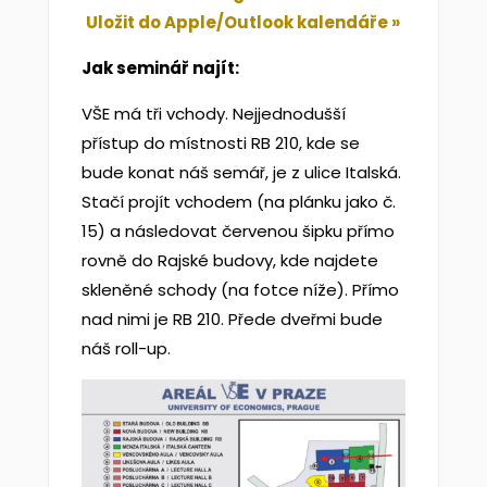
Uložit do Apple/Outlook kalendáře »
Jak seminář najít:
VŠE má tři vchody. Nejjednodušší
přístup do místnosti RB 210, kde se
bude konat náš semář, je z ulice Italská.
Stačí projít vchodem (na plánku jako č.
15) a následovat červenou šipku přímo
rovně do Rajské budovy, kde najdete
skleněné schody (na fotce níže). Přímo
nad nimi je RB 210. Přede dveřmi bude
náš roll-up.