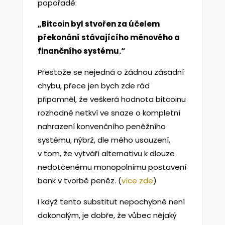
popořadě:
„Bitcoin byl stvořen za účelem
překonání stávajícího měnového a
finančního systému.“
Přestože se nejedná o žádnou zásadní
chybu, přece jen bych zde rád
připomněl, že veškerá hodnota bitcoinu
rozhodně netkví ve snaze o kompletní
nahrazení konvenčního peněžního
systému, nýbrž, dle mého usouzení,
v tom, že vytváří alternativu k dlouze
nedotčenému monopolnímu postavení
bank v tvorbě peněz. (
více zde
)
I když tento substitut nepochybně není
dokonalým, je dobře, že vůbec nějaký