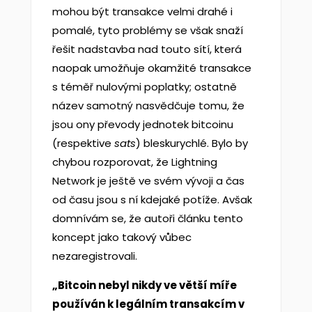
mohou být transakce velmi drahé i
pomalé, tyto problémy se však snaží
řešit nadstavba nad touto sítí, která
naopak umožňuje okamžité transakce
s téměř nulovými poplatky; ostatně
název samotný nasvědčuje tomu, že
jsou ony převody jednotek bitcoinu
(respektive
sats
) bleskurychlé. Bylo by
chybou rozporovat, že Lightning
Network je ještě ve svém vývoji a čas
od času jsou s ní kdejaké potíže. Avšak
domnívám se, že autoři článku tento
koncept jako takový vůbec
nezaregistrovali.
„Bitcoin nebyl nikdy ve větší míře
používán k legálním transakcím v