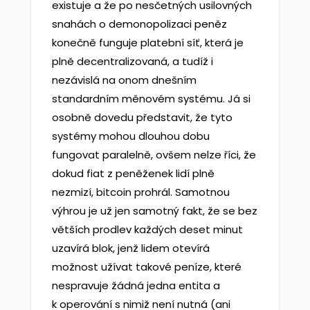
existuje a že po nesčetných usilovných
snahách o demonopolizaci peněz
konečně funguje platební síť, která je
plně decentralizovaná, a tudíž i
nezávislá na onom dnešním
standardním měnovém systému. Já si
osobně dovedu představit, že tyto
systémy mohou dlouhou dobu
fungovat paralelně, ovšem nelze říci, že
dokud fiat z peněženek lidí plně
nezmizí, bitcoin prohrál. Samotnou
výhrou je už jen samotný fakt, že se bez
větších prodlev každých deset minut
uzavírá blok, jenž lidem otevírá
možnost užívat takové peníze, které
nespravuje žádná jedna entita a
k operování s nimiž není nutná (ani