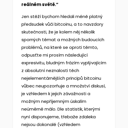
reálném světě.“
Jen stěží bychom hledali méně platný
předsudek vůči bitcoinu, a to navzdory
skutečnosti, že je kolem něj několik
sporných témat a možných budoucích
problémů, na které se oproti těmto,
odpusťte mi prosím následující
expresivitu, bludným frázím vyplývajícím
z absolutní neznalosti těch
nejelementárnějších principů bitcoinu
vůbec neupozorňuje a množství diskusí,
je vzhledem k jejich závažnosti a
možným nepříjemným úskalím
neúměrně málo. Dle statistik, kterými
nyní disponujeme, třebaže zdaleka
nejsou dokonalé (vzhledem