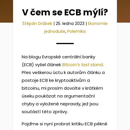
V čem se ECB mýlí?
Štěpán Drábek
|
25. ledna 2023
|
Ekonomie
jednoduše
,
Polemika
Na blogu Evropské centrální banky
(ECB) vyšel článek
Bitcoin’s last stand
.
Přes veškerou úctu k autorům článku a
postoje ECB ke kryptoaktivům a
bitcoinu, mi prosím dovolte v krátkém
úseku poukázat na argumentační
chyby a vyložené nepravdy, jež jsou
součástí této zprávy.
Pojďme si nyní probrat kritiku ECB pěkně