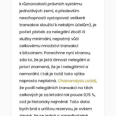
k různorodosti právních systému
jednotlivých zemí, a především
neschopnosti vystopovat veškeré
transakce sloužící k nekalým účelům), je
počet plateb za nelegální zboží či
služby minimální, nepatrný vůči
celkovému množství transakcí
s bitcoinem. Ponechme nyní stranou,
zda to, že je jistá činnost nelegální
a
priori
znamená, že je i nelegitimní a
nemorální. I tak je totiž tato výtka
naprosto neplatná.
Chainanalysis uvádí
,
že podíl nelegálních transakcí na těch
celkových je za letošní rok pouze 0,15 %,
což je historicky nejméně. Tato data
bych bral s určitou rezervou, je ovšem
zjevné, že se jedná o zanedbatelné