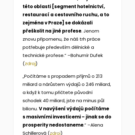
této oblasti [segment hotelnictví,
restaurací a cestovního ruchu, a to
zejména v Praze] se dokázali
přeškolit na jiné profese
. Jenom
znovu připomenu, že náš trh práce
potřebuje především dělnické a
technické profese.“ –Bohumír Dufek
(
zdroj
)
„Počítáme s propadem příjmů o 213
miliard a nárůstem výdajů o 246 miliard,
a když k tomu přičtete původní
schodek 40 miliard, jste na minus půl
bilionu.
V navýšení výdajů počítáme
s masivními investicemi – jinak se do
prosperity nedostaneme
.“ –Alena
Schillerová (
zdroj
)