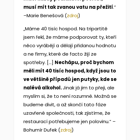
musí mít tak zvanou vatu na přežití
.“
–Marie Benešová (
zdroj
)
„Máme 40 tisíc hospod. Na tripartitě
jsem řekl, že máme podporovat ty, kteří
něco vyrábějí a dělají přidanou hodnotu
a ne firmy, které de facto žijí ze
spotřeby. […]
Nechápu, proč bychom
měli mít 40 tisíc hospod, když jsou to
ve většině případů jen putyky, kde se
nalévá alkohol.
Jinak já jim to přeji, ale
myslím si, že to není rozumné. Možná se
budeme divit, a až skončí tato fáze
uzavřené společnosti, tak zjistíme, že
restaurací potřebujeme jen polovinu.“ –
Bohumír Dufek (
zdroj
)