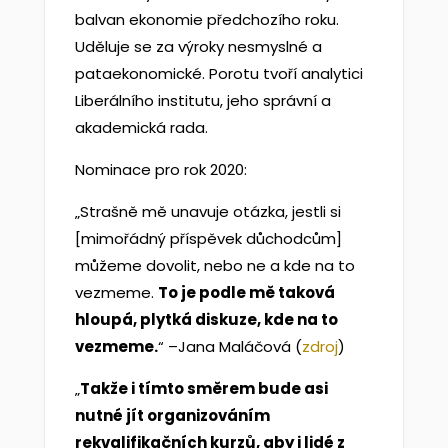
balvan ekonomie předchozího roku.
Uděluje se za výroky nesmyslné a
pataekonomické. Porotu tvoří analytici
Liberálního institutu, jeho správní a
akademická rada.
Nominace pro rok 2020:
„Strašně mě unavuje otázka, jestli si
[mimořádný příspěvek důchodcům]
můžeme dovolit, nebo ne a kde na to
vezmeme.
To je podle mě taková
hloupá, plytká diskuze, kde na to
vezmeme.
“ –Jana Maláčová (
zdroj
)
„
Takže i tímto směrem bude asi
nutné jít organizováním
rekvalifikačních kurzů, aby i lidé z