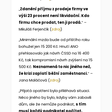
„
Zdanění příjmu z prodeje firmy ve
výši 23 procent není likvidační. Kdo
firmu chce prodat, ten ji prodá.
“ –
Mikuláš Ferjenčík (
zdroj
)
„Minimální mzda bude od příštího roku
bohužel jen 15 200 Kč. Hnutí ANO
přehlasovalo jak návrh ČSSD na 16 400
Kč, tak kompromisní návrh zvýšení na 15
500 Kč.
Neznamená to nic jiného než,
že krizi zaplatí běžní zaměstnanci.
“ –
Jana Maláčová (
zdroj
)
„Přijatá opatření byla přiléhavá situaci.
Něco jiného by bylo, kdyby vám zabavili
dům, ale že nemůže podnikat,
s tím
musí každý podnikatel počítat,