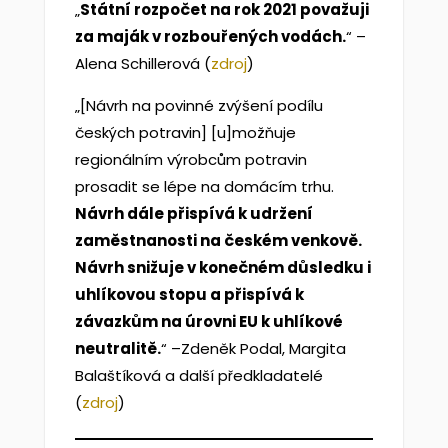
„
Státní rozpočet na rok 2021 považuji
za maják v rozbouřených vodách.
“ –
Alena Schillerová (
zdroj
)
„[Návrh na povinné zvýšení podílu
českých potravin] [u]možňuje
regionálním výrobcům potravin
prosadit se lépe na domácím trhu.
Návrh dále přispívá k udržení
zaměstnanosti na českém venkově.
Návrh snižuje v konečném důsledku i
uhlíkovou stopu a přispívá k
závazkům na úrovni EU k uhlíkové
neutralitě.
“ –Zdeněk Podal, Margita
Balaštíková a další předkladatelé
(
zdroj
)