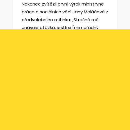
Nakonec zvítězil první výrok ministryně
práce a sociálních věcí Jany Maláčové z
předvolebního mítinku: „Strašně mě
unavuje otázka, jestli si [mimořádný
příspěvek důchodcům] můžeme
dovolit, nebo ne a kde na to vezmeme.
To je podle mě taková hloupá, plytká
diskuze, kde na to vezmeme.“
Martin Pánek udělení bludného balvanu
komentoval: „Má dáti – dal, to je základ
ekonomie. Každý výnos má svůj náklad.
Kde na to vezmeme, je principiální
otázka, kterou by si měl pokládat každý
politik. Obzvlášť absolvent ekonomické
univerzity, jako je paní ministryně.“