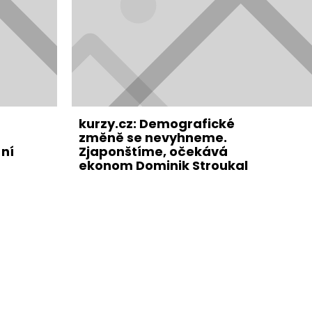
kurzy.cz: Demografické
změně se nevyhneme.
ní
Zjaponštíme, očekává
ekonom Dominik Stroukal