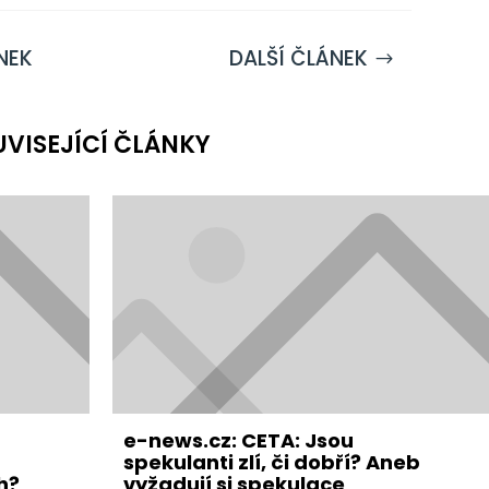
NEK
DALŠÍ ČLÁNEK
$
UVISEJÍCÍ ČLÁNKY
e-news.cz: CETA: Jsou
spekulanti zlí, či dobří? Aneb
h?
vyžadují si spekulace