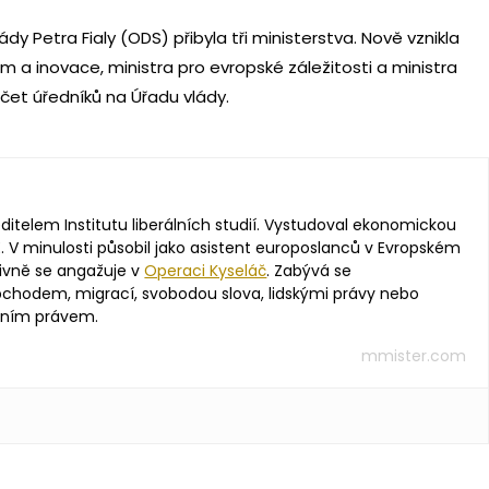
ády Petra Fialy (ODS) přibyla tři ministerstva. Nově vznikla
um a inovace, ministra pro evropské záležitosti a ministra
počet úředníků na Úřadu vlády.
editelem Institutu liberálních studií. Vystudoval ekonomickou
. V minulosti působil jako asistent europoslanců v Evropském
ivně se angažuje v
Operaci Kyseláč
. Zabývá se
hodem, migrací, svobodou slova, lidskými právy nebo
vním právem.
mmister.com