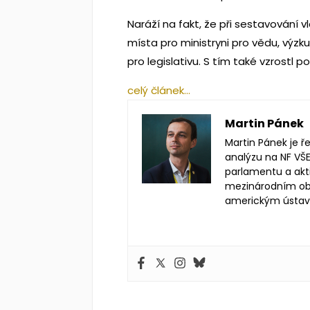
Naráží na fakt, že při sestavování vl
místa pro ministryni pro vědu, výzk
pro legislativu. S tím také vzrostl 
celý článek…
Martin Pánek
Martin Pánek je ř
analýzu na NF VŠE
parlamentu a akt
mezinárodním obc
americkým ústa