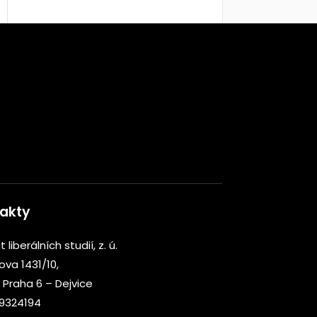
akty
t liberálních studií, z. ú.
kova 1431/10,
 Praha 6 – Dejvice
09324194