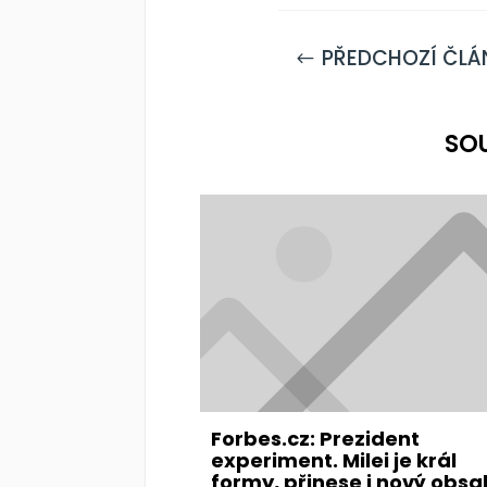
PŘEDCHOZÍ ČLÁ
#
SO
Forbes.cz: Prezident
experiment. Milei je král
formy, přinese i nový obsa