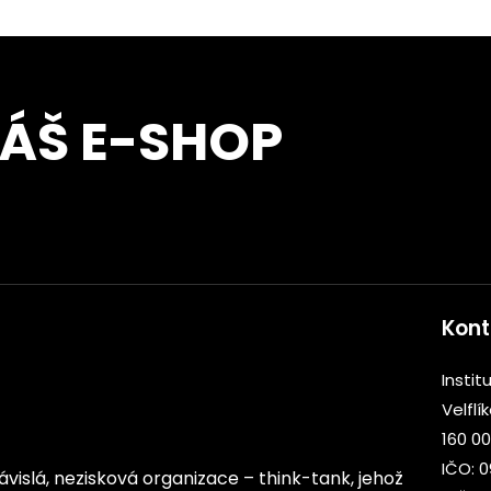
NÁŠ E-SHOP
Kont
Institu
Velflí
160 00
IČO: 
ezávislá, nezisková organizace – think-tank, jehož