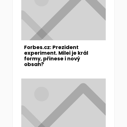
Forbes.cz: Prezident
experiment. Milei je král
formy, přinese i nový
obsah?