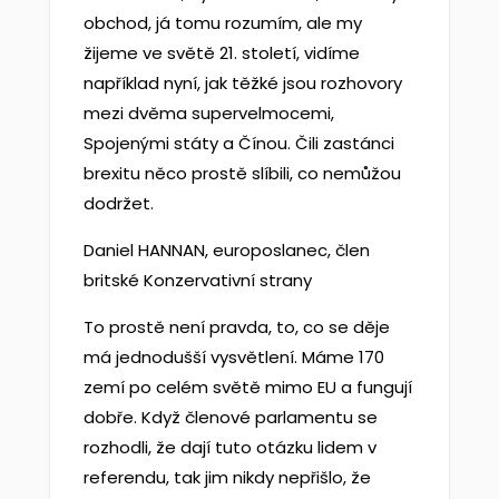
obchod, já tomu rozumím, ale my
žijeme ve světě 21. století, vidíme
například nyní, jak těžké jsou rozhovory
mezi dvěma supervelmocemi,
Spojenými státy a Čínou. Čili zastánci
brexitu něco prostě slíbili, co nemůžou
dodržet.
Daniel HANNAN, europoslanec, člen
britské Konzervativní strany
To prostě není pravda, to, co se děje
má jednodušší vysvětlení. Máme 170
zemí po celém světě mimo EU a fungují
dobře. Když členové parlamentu se
rozhodli, že dají tuto otázku lidem v
referendu, tak jim nikdy nepřišlo, že