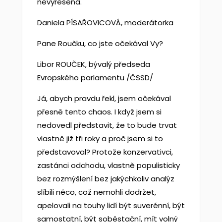
nevyřešená.
Daniela PÍSAŘOVICOVÁ, moderátorka
Pane Roučku, co jste očekával Vy?
Libor ROUČEK, bývalý předseda
Evropského parlamentu /ČSSD/
Já, abych pravdu řekl, jsem očekával
přesně tento chaos. I když jsem si
nedovedl představit, že to bude trvat
vlastně již tři roky a proč jsem si to
představoval? Protože konzervativci,
zastánci odchodu, vlastně populisticky
bez rozmýšlení bez jakýchkoliv analýz
slíbili něco, což nemohli dodržet,
apelovali na touhy lidí být suverénní, být
samostatní, být soběstační, mít volný