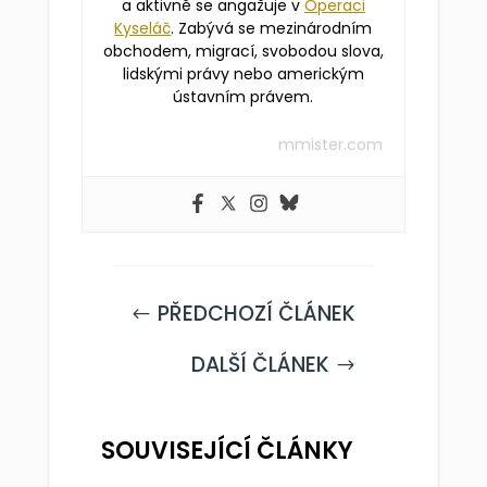
a aktivně se angažuje v
Operaci
Kyseláč
. Zabývá se mezinárodním
obchodem, migrací, svobodou slova,
lidskými právy nebo americkým
ústavním právem.
mmister.com
PŘEDCHOZÍ ČLÁNEK
#
DALŠÍ ČLÁNEK
$
SOUVISEJÍCÍ ČLÁNKY