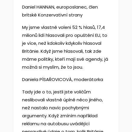
Daniel HANNAN, europoslanec, člen
britské Konzervativní strany
My jsme vlastně voleni 52 % hlasů, 17,4
milionů lidí hlasovali pro opuštění EU, to
je více, než kdokoliv kdykoliv hlasoval
Británie. Když jsme hlasovali, tak zde
máme politiky, kteří mají své agendy, já
možná si myslím, že to jsou.
Daniela PÍSAŘOVICOVÁ, moderátorka
Tady jde o to, jestli jste voličům
neslibovali vlastně úplně něco jiného,
než nastalo navíc pochybnými
argumenty. Když zmíním například
reklamu na autobusu uvádějící
nepravdivé údaje o tom, kolik Británie