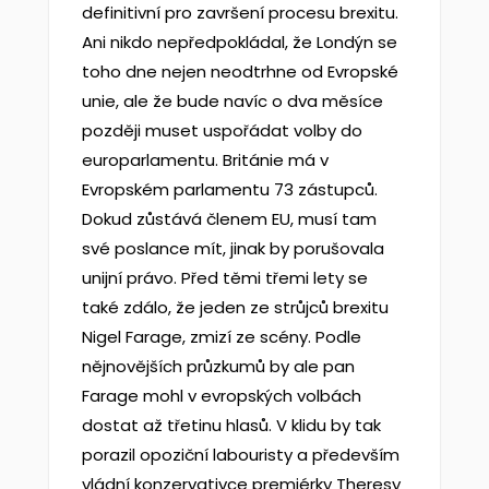
definitivní pro završení procesu brexitu.
Ani nikdo nepředpokládal, že Londýn se
toho dne nejen neodtrhne od Evropské
unie, ale že bude navíc o dva měsíce
později muset uspořádat volby do
europarlamentu. Británie má v
Evropském parlamentu 73 zástupců.
Dokud zůstává členem EU, musí tam
své poslance mít, jinak by porušovala
unijní právo. Před těmi třemi lety se
také zdálo, že jeden ze strůjců brexitu
Nigel Farage, zmizí ze scény. Podle
nějnovějších průzkumů by ale pan
Farage mohl v evropských volbách
dostat až třetinu hlasů. V klidu by tak
porazil opoziční labouristy a především
vládní konzervativce premiérky Theresy