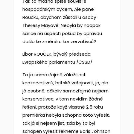
Tak to možná spíše souvisí s
hospodářským cyklem. Ale pane
Roučku, abychom zůstali u osoby
Theresy Mayové. Nebyla by naopak
šance na úspěch pokud by opravdu
došlo ke změně u konzervativců?
Libor ROUČEK, bývalý předseda
Evropského parlamentu /ČSSD/
To je samozřejmě záležitost
konzervativců, britské veřejnosti, jo, ale
já osobně, ačkoliv samozřejmě nejsem
konzervativec, v tom nevidím žádné
řešení, protože když vlastně 2,5 roku
premiérka nebyla schopna toto vyřešit,
tak já si nejsem jist, zda by to byl
schopen vyřešit řekněme Boris Johnson