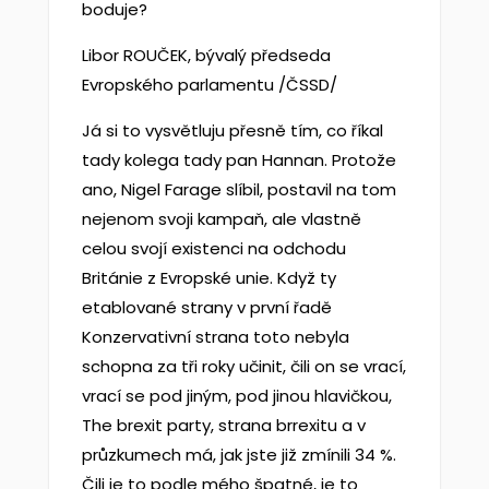
boduje?
Libor ROUČEK, bývalý předseda
Evropského parlamentu /ČSSD/
Já si to vysvětluju přesně tím, co říkal
tady kolega tady pan Hannan. Protože
ano, Nigel Farage slíbil, postavil na tom
nejenom svoji kampaň, ale vlastně
celou svojí existenci na odchodu
Británie z Evropské unie. Když ty
etablované strany v první řadě
Konzervativní strana toto nebyla
schopna za tři roky učinit, čili on se vrací,
vrací se pod jiným, pod jinou hlavičkou,
The brexit party, strana brrexitu a v
průzkumech má, jak jste již zmínili 34 %.
Čili je to podle mého špatné, je to