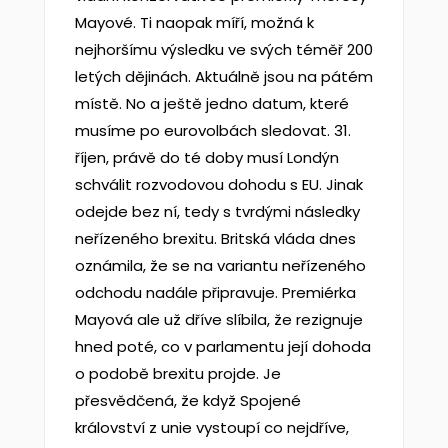
Mayové. Ti naopak míří, možná k
nejhoršímu výsledku ve svých téměř 200
letých dějinách. Aktuálně jsou na pátém
místě. No a ještě jedno datum, které
musíme po eurovolbách sledovat. 31.
říjen, právě do té doby musí Londýn
schválit rozvodovou dohodu s EU. Jinak
odejde bez ní, tedy s tvrdými následky
neřízeného brexitu. Britská vláda dnes
oznámila, že se na variantu neřízeného
odchodu nadále připravuje. Premiérka
Mayová ale už dříve slíbila, že rezignuje
hned poté, co v parlamentu její dohoda
o podobě brexitu projde. Je
přesvědčená, že když Spojené
království z unie vystoupí co nejdříve,