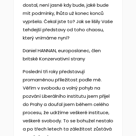
dostal, není jasné kdy bude, jaké bude
mít podmínky, lhůta už konec konců
vypršela. Čekal jste to? Jak se lišily Vaše
tehdejší představy od toho chaosu,
který vnímáme nyní?
Daniel HANNAN, europoslanec, člen
britské Konzervativní strany
Poslední tři roky představují
promarněnou příležitost podle mě.
Věřím v svobodu a volný pohyb na
pozvání Liberálního institutu jsem přijel
do Prahy a doufal jsem během celého
procesu, že udržíme veškeré instituce,
veškeré svobody. To se bohužel nestalo
a po třech letech ta záležitost zůstává