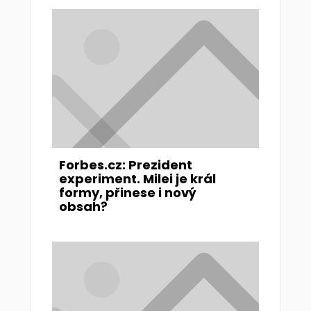
Forbes.cz: Prezident
experiment. Milei je král
formy, přinese i nový
obsah?