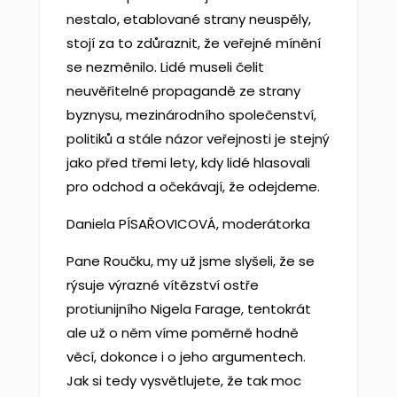
nestalo, etablované strany neuspěly,
stojí za to zdůraznit, že veřejné mínění
se nezměnilo. Lidé museli čelit
neuvěřitelné propagandě ze strany
byznysu, mezinárodního společenství,
politiků a stále názor veřejnosti je stejný
jako před třemi lety, kdy lidé hlasovali
pro odchod a očekávají, že odejdeme.
Daniela PÍSAŘOVICOVÁ, moderátorka
Pane Roučku, my už jsme slyšeli, že se
rýsuje výrazné vítězství ostře
protiunijního Nigela Farage, tentokrát
ale už o něm víme poměrně hodně
věcí, dokonce i o jeho argumentech.
Jak si tedy vysvětlujete, že tak moc