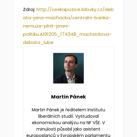
Zdroj:
http://ceskapozice.lidovky.cz/deb
ata-jana-machacka/centralni-banka-
nemuze-plnit-prani-
politiku.A191205_174348_machackova-
debata_lube
Martin Pánek
Martin Pánek je ředitelem Institutu
liberálních studií. Vystudoval
ekonomickou analýzu na NF VŠE. V
minulosti působil jako asistent
europoslanců v Evropském parlamentu