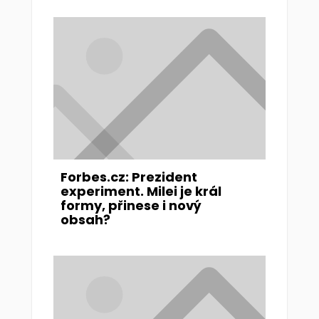
Forbes.cz: Prezident
experiment. Milei je král
formy, přinese i nový
obsah?