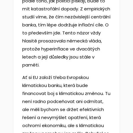
podle toho, jak politici pískají, bude to
mít katastrofální dopady. Z empirických
studií víme, že čím nezávislejší centrální
banka, tím lépe dodržuje inflační cíle. O
to především jde. Tento názor vždy
hlasitě prosazovala německá vláda,
protože hyperinflace ve dvacátých
letech a její důsledky jsou stále v
paměti.
Ať si EU založí třeba Evropskou
klimatickou banku, která bude
financovat boj s klimatickou změnou. Tu
není radno podceňovat ani odmítat,
ale měli bychom se držet efektivních
řešení a nevymýšlet opatření, která
ochromí ekonomiku, ale s klimatickou