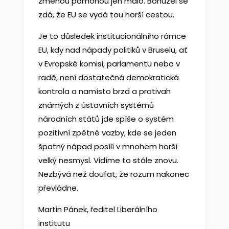
změnou pomohou jen málo. Bohužel se
zdá, že EU se vydá tou horší cestou.
Je to důsledek institucionálního rámce
EU, kdy nad nápady politiků v Bruselu, ať
v Evropské komisi, parlamentu nebo v
radě, není dostatečná demokratická
kontrola a namísto brzd a protivah
známých z ústavních systémů
národních států jde spíše o systém
pozitivní zpětné vazby, kde se jeden
špatný nápad posílí v mnohem horší
velký nesmysl. Vidíme to stále znovu.
Nezbývá než doufat, že rozum nakonec
převládne.
Martin Pánek, ředitel Liberálního
institutu