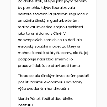
Za druhé, Itálii, stejně jako jiným zemím,
by pomohlo, kdyby liberalizovala
některé stavební a pracovní regulace a
umožnila čínským gastarbeiterům
realizovat investice stejnou rychlostí,
jako to umí doma v Číně. V
neevropských zemích se to daří, ale
evropský sociální model, za který si
mohou členské státy EU samy, ale EU jej
podporuje například směrnicí o
pracovní době, se staví proti tomu.
Třeba se ale čínským investorům podaří
posílit italskou ekonomiku i navzdory
výše uvedeným hendikepům.
Martin Pánek, ředitel Liberálního
institutu