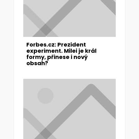
Forbes.cz: Prezident
experiment. Milei je král
formy, přinese i nový
obsah?