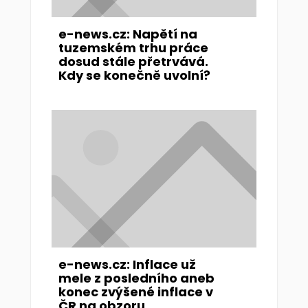
e-news.cz: Napětí na
tuzemském trhu práce
dosud stále přetrvává.
Kdy se konečně uvolní?
e-news.cz: Inflace už
mele z posledního aneb
konec zvýšené inflace v
ČR na obzoru