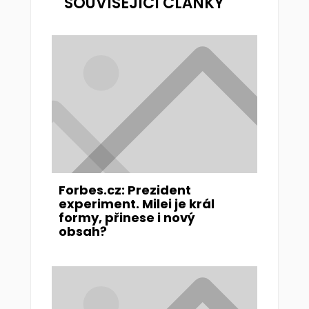
SOUVISEJÍCÍ ČLÁNKY
Forbes.cz: Prezident
experiment. Milei je král
formy, přinese i nový
obsah?