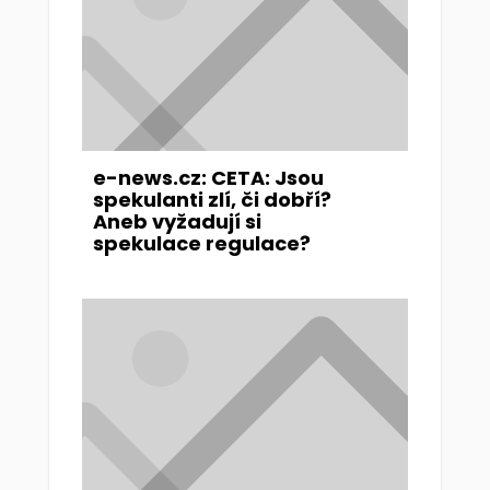
e-news.cz: CETA: Jsou
spekulanti zlí, či dobří?
Aneb vyžadují si
spekulace regulace?