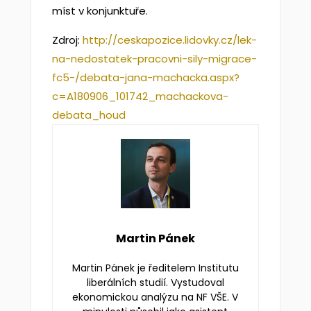
míst v konjunktuře.
Zdroj:
http://ceskapozice.lidovky.cz/lek-
na-nedostatek-pracovni-sily-migrace-
fc5-/debata-jana-machacka.aspx?
c=A180906_101742_machackova-
debata_houd
Martin Pánek
Martin Pánek je ředitelem Institutu
liberálních studií. Vystudoval
ekonomickou analýzu na NF VŠE. V