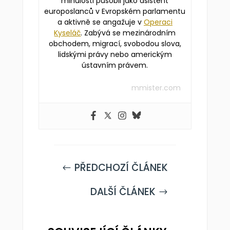
minulosti působil jako asistent
europoslanců v Evropském parlamentu
a aktivně se angažuje v
Operaci
Kyseláč
. Zabývá se mezinárodním
obchodem, migrací, svobodou slova,
lidskými právy nebo americkým
ústavním právem.
mmister.com
PŘEDCHOZÍ ČLÁNEK
#
DALŠÍ ČLÁNEK
$