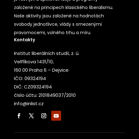
založené na principech klasického liberalismu.
Naše aktivity jsou založené na hodnotách
svobody jednotlivce, vlády s omezenými
pravomocemi, volného trhu a míru.
Kontakty
Institut liberálních studií, z. ú.
Velflíkova 1431/10,
160 00 Praha 6 – Dejvice
IČO: 09324194
DIČ: CZ09324194
číslo účtu: 2101849037/2010
info@inlist.cz