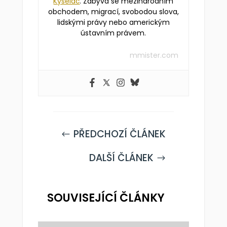
Kyseláč
. Zabývá se mezinárodním
obchodem, migrací, svobodou slova,
lidskými právy nebo americkým
ústavním právem.
mmister.com
PŘEDCHOZÍ ČLÁNEK
#
DALŠÍ ČLÁNEK
$
SOUVISEJÍCÍ ČLÁNKY