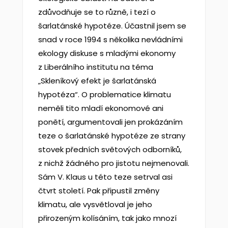
zdůvodňuje se to různě, i tezí o
šarlatánské hypotéze. Účastnil jsem se
snad v roce 1994 s několika nevládními
ekology diskuse s mladými ekonomy
z Liberálního institutu na téma
„Skleníkový efekt je šarlatánská
hypotéza“. O problematice klimatu
neměli tito mladí ekonomové ani
ponětí, argumentovali jen prokázáním
teze o šarlatánské hypotéze ze strany
stovek předních světových odborníků,
z nichž žádného pro jistotu nejmenovali.
Sám V. Klaus u této teze setrval asi
čtvrt století. Pak připustil změny
klimatu, ale vysvětloval je jeho
přirozeným kolísáním, tak jako mnozí