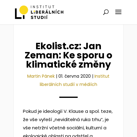
Ekolist.cz: Jan
Zeman: Ke sporu o
klimatické změny
Martin Pánek
|
01. června 2020
|
Institut
liberálních studií v médiích
Pokud je ideologií V. Klause a spol. teze,
že vše vyřeší „neviditelná ruka trhu“, je
vše netržní včetně sociální, kulturní a
ekologické oblasti na odstřel a