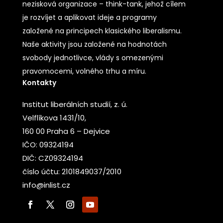
nezisková organizace – think-tank, jehož cílem
je rozvíjet a aplikovat ideje a programy
založené na principech klasického liberalismu.
Naše aktivity jsou založené na hodnotách
svobody jednotlivce, vlády s omezenými
pravomocemi, volného trhu a míru.
Kontakty
Institut liberálních studií, z. ú.
Velflíkova 1431/10,
160 00 Praha 6 – Dejvice
IČO: 09324194
DIČ: CZ09324194
číslo účtu: 2101849037/2010
info@inlist.cz