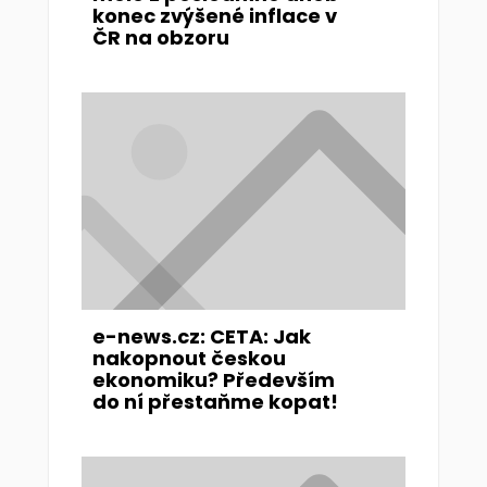
konec zvýšené inflace v
ČR na obzoru
e-news.cz: CETA: Jak
nakopnout českou
ekonomiku? Především
do ní přestaňme kopat!