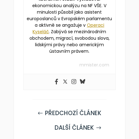
ekonomickou analýzu na NF VŠE. V
minulosti působil jako asistent
europoslanců v Evropském parlamentu
a aktivně se angažuje v
Operaci
Kyseláč
. Zabývá se mezinárodním
obchodem, migrací, svobodou slova,
lidskými právy nebo americkým
ústavním právem.
mmister.com
PŘEDCHOZÍ ČLÁNEK
#
DALŠÍ ČLÁNEK
$