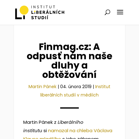
Finmag.cz: A
odpusť nám naše
dluhy a
obtěžování
Martin Pánek
|
04. února 2019
|
Institut
liberálních studií v médiích
Martin Pánek z
Liberálního
institutu
si
namazal na chleba Václava
Klause mladšího
s jeho zákonem