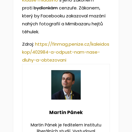
proti
bydlenkám
cenzuře. Zákonem,
který by Facebooku zakazoval mazání
nahých fotografií a Mimibazaru hejtů
těhulek.
Zdroj:
https://finmag.penize.cz/kaleidos
kop/402984-a-odpust-nam-nase-
dluhy-a-obtezovani
Martin Pánek
Martin Pánek je ředitelem Institutu
liberálních studií. Vystudoval