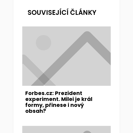
SOUVISEJÍCÍ ČLÁNKY
Forbes.cz: Prezident
experiment. Milei je král
formy, přinese i nový
obsah?