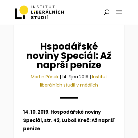
Hspodářské
noviny Speciál: Až
naprší peníze
Martin Pánek
|
14. října 2019
|
Institut
liberálních studií v médiích
14. 10. 2019, Hospodářské noviny
Speciál, str. 42, Luboš Kreč: Až naprší
peníze