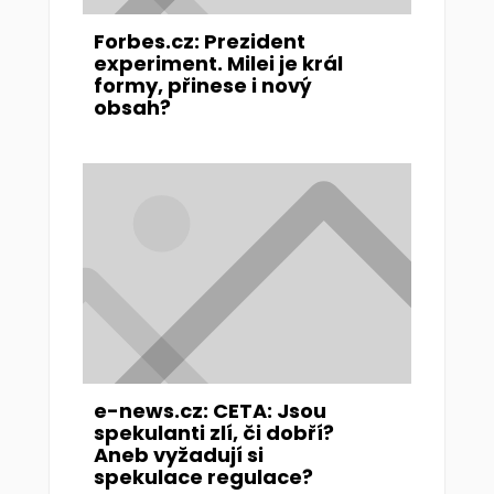
Forbes.cz: Prezident
experiment. Milei je král
formy, přinese i nový
obsah?
e-news.cz: CETA: Jsou
spekulanti zlí, či dobří?
Aneb vyžadují si
spekulace regulace?