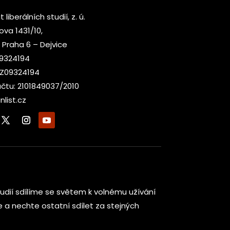
t liberálních studií, z. ú.
kova 1431/10,
 Praha 6 – Dejvice
09324194
CZ09324194
účtu: 2101849037/2010
nlist.cz
h studií sdílíme se světem k volnému užívání
te a nechte ostatní sdílet za stejných