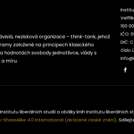
Institu
Velflí
160 00
IČO: 
ezávislá, nezisková organizace – think-tank, jehož
DIČ: 
rogramy založené na principech klasického
číslo 
 na hodnotách svobody jednotlivce, vlády s
info@i
a míru.
Institutu liberálních studií a obálky knih Institutu liberálníc
ShareAlike 4.0 International (zkrácené české znění)
. Sdílej