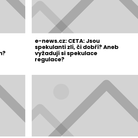
e-news.cz: CETA: Jsou
spekulanti zlí, či dobří? Aneb
h?
vyžadují si spekulace
regulace?