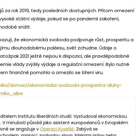
ajů za rok 2019, tedy posledních dostupných. Přitom omezení
vysoké státní výdaje, pokud se po pandemii zakoření,
odobě snížit.
ukazují, že ekonomická svoboda podporuje růst, prosperitu a
jejímu dlouhodobému poklesu, svět zchudne. Údaje o
atožpak 2021 ještě nejsou k dispozici, ale pravděpodobně
emie vlády zvýšily výdaje a regulační omezení. Bylo nutné
dem finančně pomohlo a omezilo se šíření viru.
mika/domaci/ekonomicka-svoboda-prosperita-dluhy-
mika_albe
editelem Institutu liberálních studií. Vystudoval ekonomickou
. V minulosti působil jako asistent europoslanců v Evropském
ivně se angažuje v
Operaci Kyseláč
. Zabývá se
hodem, migrací, svobodou slova, lidskými právy nebo