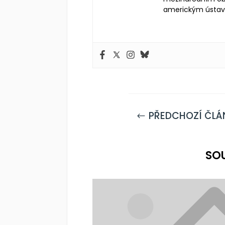
americkým ústa
PŘEDCHOZÍ ČLÁ
#
SO