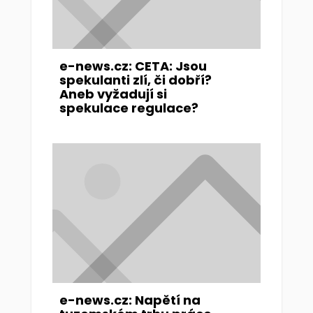
e-news.cz: CETA: Jsou
spekulanti zlí, či dobří?
Aneb vyžadují si
spekulace regulace?
e-news.cz: Napětí na