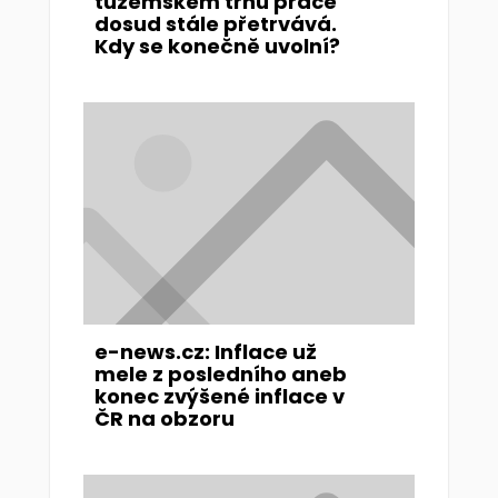
tuzemském trhu práce
dosud stále přetrvává.
Kdy se konečně uvolní?
e-news.cz: Inflace už
mele z posledního aneb
konec zvýšené inflace v
ČR na obzoru