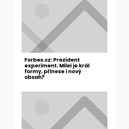
Forbes.cz: Prezident
experiment. Milei je král
formy, přinese i nový
obsah?