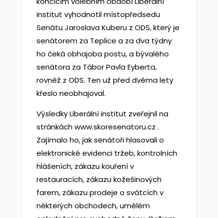
končícím volebním období Liberální
institut vyhodnotil místopředsedu
Senátu Jaroslava Kuberu z ODS, který je
senátorem za Teplice a za dva týdny
ho čeká obhajoba postu, a bývalého
senátora za Tábor Pavla Eyberta,
rovněž z ODS. Ten už před dvěma lety
křeslo neobhajoval.
Výsledky Liberální institut zveřejnil na
stránkách www.skoresenatoru.cz .
Zajímalo ho, jak senátoři hlasovali o
elektronické evidenci tržeb, kontrolních
hlášeních, zákazu kouření v
restauracích, zákazu kožešinových
farem, zákazu prodeje o svátcích v
některých obchodech, umělém