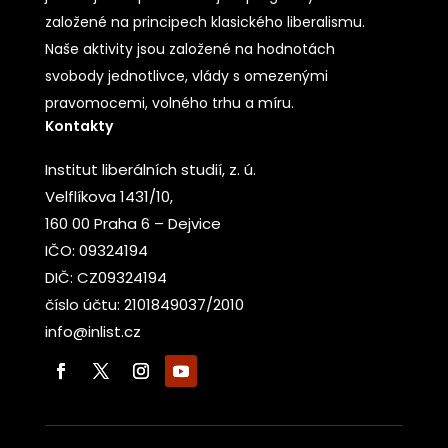
založené na principech klasického liberalismu.
Naše aktivity jsou založené na hodnotách
svobody jednotlivce, vlády s omezenými
pravomocemi, volného trhu a míru.
Kontakty
Institut liberálních studií, z. ú.
Velflíkova 1431/10,
160 00 Praha 6 – Dejvice
IČO: 09324194
DIČ: CZ09324194
číslo účtu: 2101849037/2010
info@inlist.cz