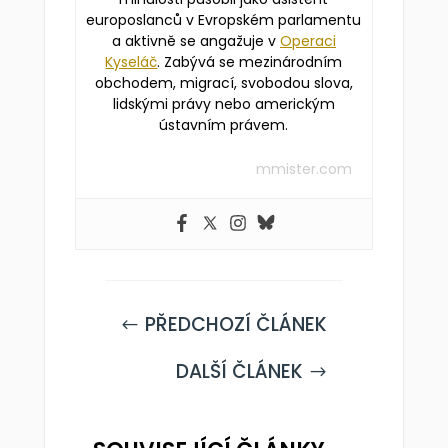
europoslanců v Evropském parlamentu
a aktivně se angažuje v
Operaci
Kyseláč
. Zabývá se mezinárodním
obchodem, migrací, svobodou slova,
lidskými právy nebo americkým
ústavním právem.
mmister.com
PŘEDCHOZÍ ČLÁNEK
#
DALŠÍ ČLÁNEK
$