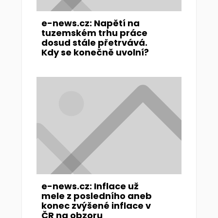
e-news.cz: Napětí na
tuzemském trhu práce
dosud stále přetrvává.
Kdy se konečně uvolní?
e-news.cz: Inflace už
mele z posledního aneb
konec zvýšené inflace v
ČR na obzoru