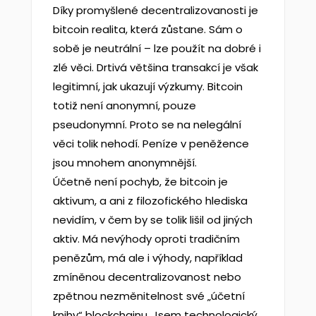
Díky promyšlené decentralizovanosti je
bitcoin realita, která zůstane. Sám o
sobě je neutrální – lze použít na dobré i
zlé věci. Drtivá většina transakcí je však
legitimní, jak ukazují výzkumy. Bitcoin
totiž není anonymní, pouze
pseudonymní. Proto se na nelegální
věci tolik nehodí. Peníze v peněžence
jsou mnohem anonymnější.
Účetně není pochyb, že bitcoin je
aktivum, a ani z filozofického hlediska
nevidím, v čem by se tolik lišil od jiných
aktiv. Má nevýhody oproti tradičním
penězům, má ale i výhody, například
zmíněnou decentralizovanost nebo
zpětnou nezměnitelnost své „účetní
knihy“ blockchainu. Jsem technologický