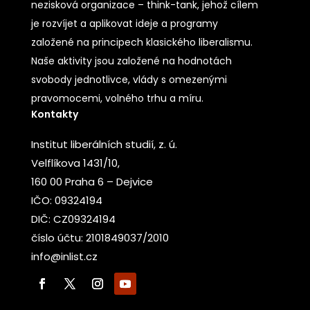
nezisková organizace – think-tank, jehož cílem
je rozvíjet a aplikovat ideje a programy
založené na principech klasického liberalismu.
Naše aktivity jsou založené na hodnotách
svobody jednotlivce, vlády s omezenými
pravomocemi, volného trhu a míru.
Kontakty
Institut liberálních studií, z. ú.
Velflíkova 1431/10,
160 00 Praha 6 – Dejvice
IČO: 09324194
DIČ: CZ09324194
číslo účtu: 2101849037/2010
info@inlist.cz