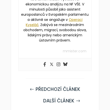
ekonomickou analýzu na NF VŠE. V
minulosti působil jako asistent
europoslanců v Evropském parlamentu
a aktivně se angažuje v
Operaci
Kyseláč
. Zabývá se mezinárodním
obchodem, migrací, svobodou slova,
lidskými právy nebo americkým
ústavním právem.
mmister.com
PŘEDCHOZÍ ČLÁNEK
#
DALŠÍ ČLÁNEK
$