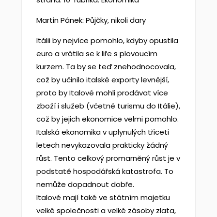
Martin
Pánek
: Půjčky, nikoli dary
Itálii by nejvíce pomohlo, kdyby opustila
euro a vrátila se k liře s plovoucím
kurzem. Ta by se teď znehodnocovala,
což by učinilo italské exporty levnější,
proto by Italové mohli prodávat více
zboží i služeb (včetně turismu do Itálie),
což by jejich ekonomice velmi pomohlo.
Italská ekonomika v uplynulých třiceti
letech nevykazovala prakticky žádný
růst. Tento celkový promarněný růst je v
podstatě hospodářská katastrofa. To
nemůže dopadnout dobře.
Italové mají také ve státním majetku
velké společnosti a velké zásoby zlata,