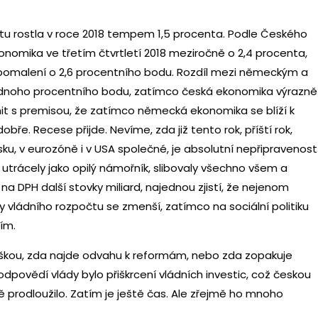
u rostla v roce 2018 tempem 1,5 procenta. Podle Českého
onomika ve třetím čtvrtletí 2018 meziročně o 2,4 procenta,
 zpomalení o 2,6 procentního bodu. Rozdíl mezi německým a
ednoho procentního bodu, zatímco česká ekonomika výrazně
it s premisou, že zatímco německá ekonomika se blíží k
obře. Recese přijde. Nevíme, zda již tento rok, příští rok,
sku, v eurozóně i v USA společné, je absolutní nepřipravenost
e utrácely jako opilý námořník, slibovaly všechno všem a
ou na DPH další stovky miliard, najednou zjistí, že nejenom
my vládního rozpočtu se zmenší, zatímco na sociální politiku
ím.
škou, zda najde odvahu k reformám, nebo zda zopakuje
odpovědí vlády bylo přiškrcení vládních investic, což českou
 prodloužilo. Zatím je ještě čas. Ale zřejmě ho mnoho