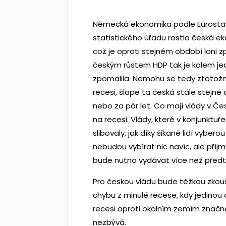
Německá ekonomika podle Eurostat
statistického úřadu rostla česká ek
což je oproti stejném období loni
českým růstem HDP tak je kolem j
zpomalila. Nemohu se tedy ztotožn
recesi, šlape ta česká stále stejně d
nebo za pár let. Co mají vlády v Če
na recesi. Vlády, které v konjunktuř
slibovaly, jak díky šikaně lidí vyber
nebudou vybírat nic navíc, ale příj
bude nutno vydávat více než předt
Pro českou vládu bude těžkou zkou
chybu z minulé recese, kdy jedinou 
recesi oproti okolním zemím značně
nezbývá.