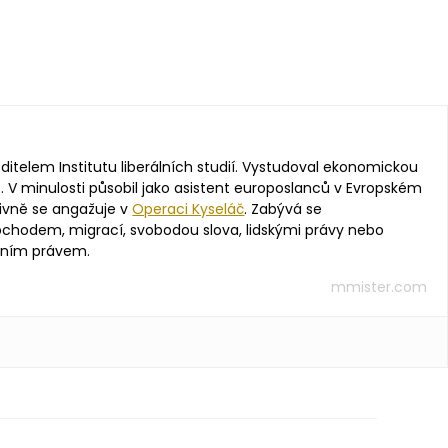
editelem Institutu liberálních studií. Vystudoval ekonomickou
. V minulosti působil jako asistent europoslanců v Evropském
ivně se angažuje v
Operaci Kyseláč
. Zabývá se
hodem, migrací, svobodou slova, lidskými právy nebo
vním právem.
mmister.com