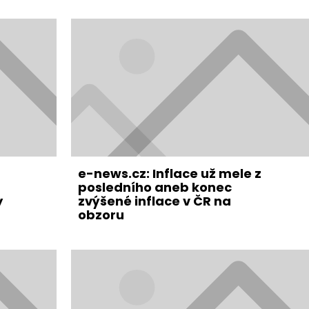
e-news.cz: Inflace už mele z
posledního aneb konec
y
zvýšené inflace v ČR na
obzoru