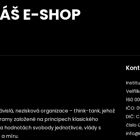
NÁŠ E-SHOP
Kont
Institu
Velflí
160 00
IČO: 
ezávislá, nezisková organizace – think-tank, jehož
DIČ: 
rogramy založené na principech klasického
číslo 
 na hodnotách svobody jednotlivce, vlády s
info@i
a míru.