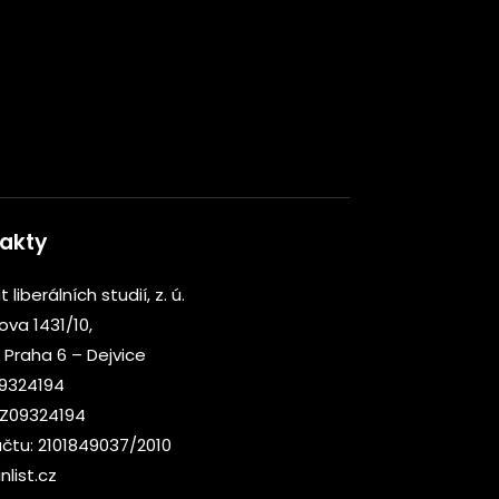
akty
t liberálních studií, z. ú.
kova 1431/10,
 Praha 6 – Dejvice
09324194
CZ09324194
účtu: 2101849037/2010
nlist.cz