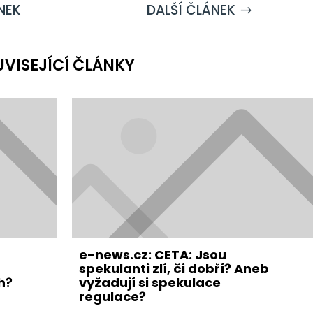
NEK
DALŠÍ ČLÁNEK
$
UVISEJÍCÍ ČLÁNKY
e-news.cz: CETA: Jsou
spekulanti zlí, či dobří? Aneb
h?
vyžadují si spekulace
regulace?