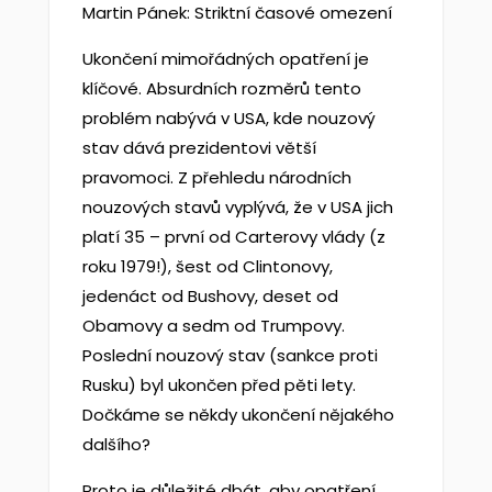
Martin Pánek: Striktní časové omezení
Ukončení mimořádných opatření je
klíčové. Absurdních rozměrů tento
problém nabývá v USA, kde nouzový
stav dává prezidentovi větší
pravomoci. Z přehledu národních
nouzových stavů vyplývá, že v USA jich
platí 35 – první od Carterovy vlády (z
roku 1979!), šest od Clintonovy,
jedenáct od Bushovy, deset od
Obamovy a sedm od Trumpovy.
Poslední nouzový stav (sankce proti
Rusku) byl ukončen před pěti lety.
Dočkáme se někdy ukončení nějakého
dalšího?
Proto je důležité dbát, aby opatření,