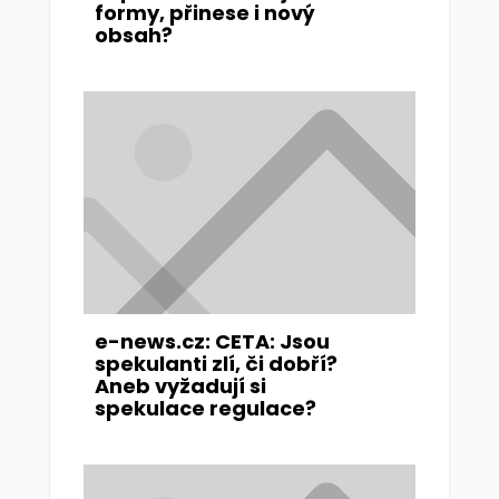
formy, přinese i nový
obsah?
e-news.cz: CETA: Jsou
spekulanti zlí, či dobří?
Aneb vyžadují si
spekulace regulace?