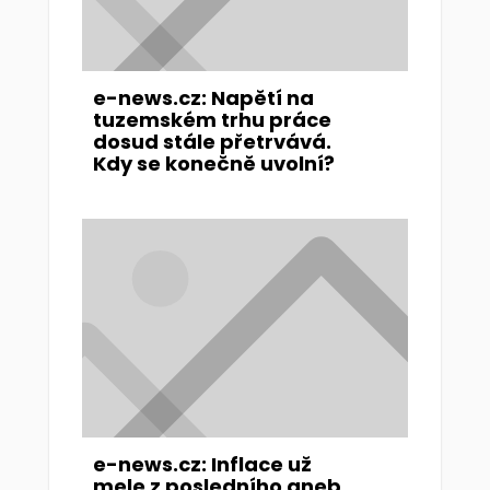
e-news.cz: Napětí na
tuzemském trhu práce
dosud stále přetrvává.
Kdy se konečně uvolní?
e-news.cz: Inflace už
mele z posledního aneb