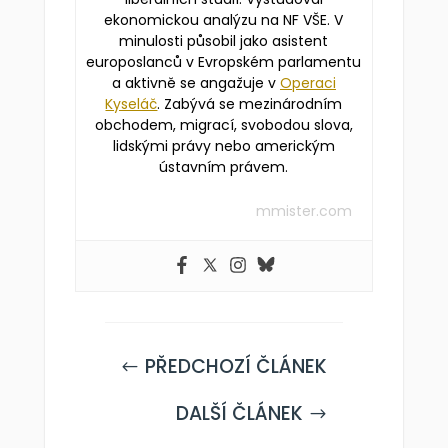
ekonomickou analýzu na NF VŠE. V
minulosti působil jako asistent
europoslanců v Evropském parlamentu
a aktivně se angažuje v
Operaci
Kyseláč
. Zabývá se mezinárodním
obchodem, migrací, svobodou slova,
lidskými právy nebo americkým
ústavním právem.
mmister.com
PŘEDCHOZÍ ČLÁNEK
#
DALŠÍ ČLÁNEK
$