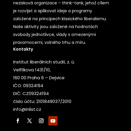
nezisková organizace – think-tank, jehož cílem
je rozvíjet a aplikovat ideje a programy
založené na principech klasického liberalismu.
Naše aktivity jsou založené na hodnotách
svobody jednotlivce, vlády s omezenými
pravomocemi, volného trhu a míru.
Kontakty
Institut liberálních studií, z. ú.
Velflíkova 1431/10,
160 00 Praha 6 – Dejvice
IČO: 09324194
DIČ: CZ09324194
číslo účtu: 2101849037/2010
info@inlist.cz