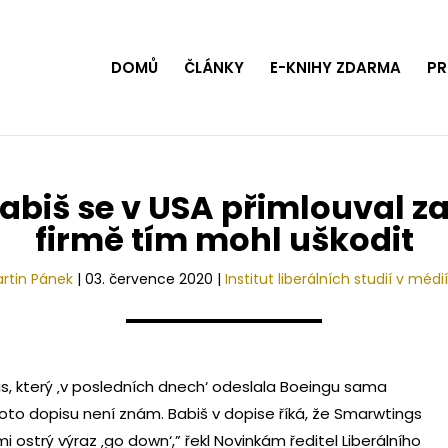
DOMŮ
ČLÁNKY
E-KNIHY ZDARMA
PR
Babiš se v USA přimlouval z
firmě tím mohl uškodit
rtin Pánek
|
03. července 2020
|
Institut liberálních studií v médi
is, který ‚v posledních dnech‘ odeslala Boeingu sama
to dopisu není znám. Babiš v dopise říká, že Smarwtings
 ostrý výraz ‚go down‘,” řekl Novinkám ředitel Liberálního