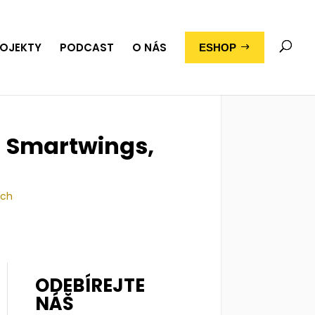
OJEKTY
PODCAST
O NÁS
ESHOP
a Smartwings,
ích
ODEBÍREJTE
NÁŠ