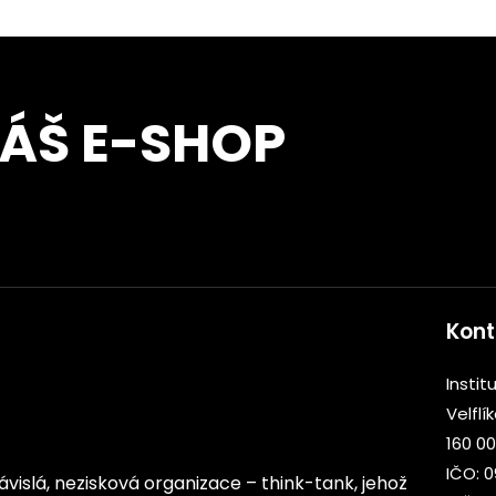
NÁŠ E-SHOP
Kont
Institu
Velflí
160 00
IČO: 
ezávislá, nezisková organizace – think-tank, jehož