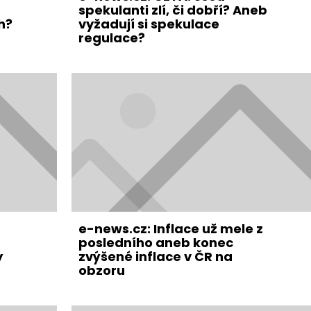
spekulanti zlí, či dobří? Aneb
h?
vyžadují si spekulace
regulace?
e-news.cz: Inflace už mele z
posledního aneb konec
y
zvýšené inflace v ČR na
obzoru