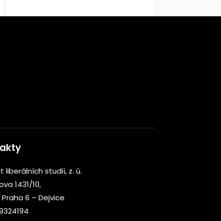
akty
t liberálních studií, z. ú.
kova 1431/10,
 Praha 6 – Dejvice
09324194