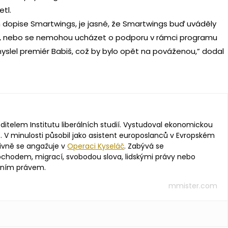
etl.
 dopise Smartwings, je jasné, že Smartwings buď uváděly
gu, nebo se nemohou ucházet o podporu v rámci programu
myslel premiér Babiš, což by bylo opět na pováženou,” dodal
editelem Institutu liberálních studií. Vystudoval ekonomickou
. V minulosti působil jako asistent europoslanců v Evropském
ivně se angažuje v
Operaci Kyseláč
. Zabývá se
hodem, migrací, svobodou slova, lidskými právy nebo
vním právem.
mmister.com