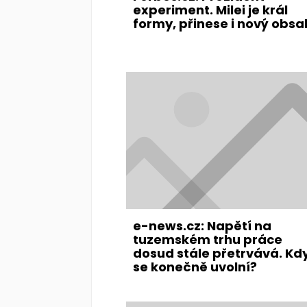
experiment. Milei je král
formy, přinese i nový obsa
e-news.cz: Napětí na
tuzemském trhu práce
dosud stále přetrvává. Kd
se konečně uvolní?