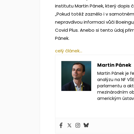
institutu Martin Pánek, který dopis č
„Pokud totéž zaznělo i v samotném
nepravdivou informaci vůči Boein
Covid Plus. Anebo si tento údaj při
Pánek.
celý článek…
Martin Pánek
Martin Pánek je ř
analýzu na NF VŠE
parlamentu a akt
mezinárodním obc
americkým ústa