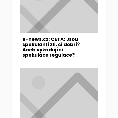
e-news.cz: CETA: Jsou
spekulanti zlí, či dobří?
Aneb vyžadují si
spekulace regulace?