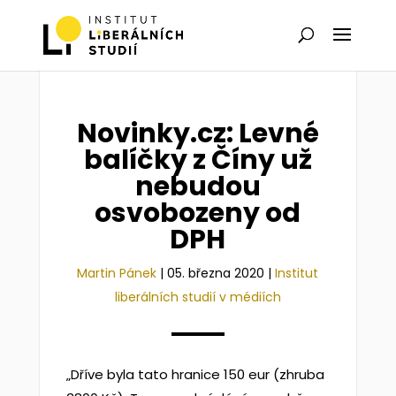
Novinky.cz: Levné
balíčky z Číny už
nebudou
osvobozeny od
DPH
Martin Pánek
|
05. března 2020
|
Institut
liberálních studií v médiích
„Dříve byla tato hranice 150 eur (zhruba