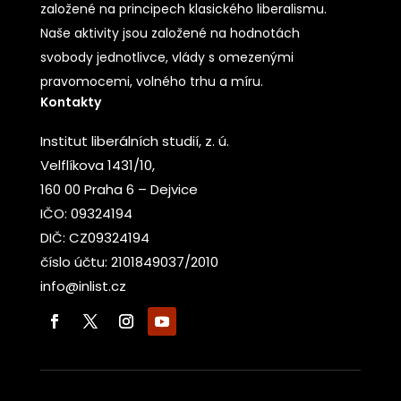
založené na principech klasického liberalismu.
Naše aktivity jsou založené na hodnotách
svobody jednotlivce, vlády s omezenými
pravomocemi, volného trhu a míru.
Kontakty
Institut liberálních studií, z. ú.
Velflíkova 1431/10,
160 00 Praha 6 – Dejvice
IČO: 09324194
DIČ: CZ09324194
číslo účtu: 2101849037/2010
info@inlist.cz