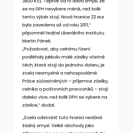
3800 Kč). Teprve od ní dává smysl, že
se na DPH nevybere méně, než kolik
tento výběr stojí. Nová hranice 22 eur
byla zavedena až od roku 2011,“
připomněl ředitel Liberálního institutu
Martin Pánek.
„Požadovat, aby celnímu řízení
podléhaly jakkoliv malé zásilky včetně
těch, které stojí do jednoho dolaru, je
zcela nesmyslné a nehospodárné.
Práce zúčastněných – příjemce zásilky,
celníka a poštovních pracovníků – stojí
daleko více, než kolik DPH se vybere na
zásilce,“ dodal.
„Zcela odstranit tuto hranici nedává
žádný smysl. Velké obchody jako