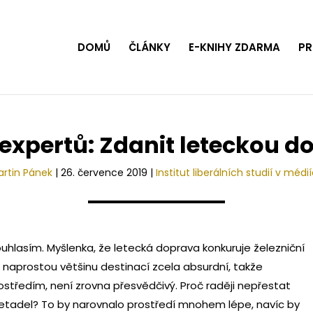
DOMŮ
ČLÁNKY
E-KNIHY ZDARMA
PR
expertů: Zdanit leteckou d
rtin Pánek
|
26. července 2019
|
Institut liberálních studií v médi
hlasím. Myšlenka, že letecká doprava konkuruje železniční
naprostou většinu destinací zcela absurdní, takže
tředím, není zrovna přesvědčivý. Proč raději nepřestat
u letadel? To by narovnalo prostředí mnohem lépe, navíc by