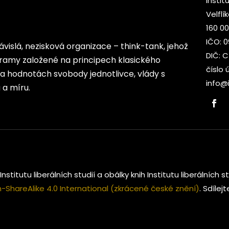
Institu
Velflí
160 00
IČO: 
ezávislá, nezisková organizace – think-tank, jehož
DIČ: 
rogramy založené na principech klasického
číslo 
 na hodnotách svobody jednotlivce, vlády s
info@i
a míru.
Institutu liberálních studií a obálky knih Institutu liberálníc
ShareAlike 4.0 International (zkrácené české znění)
. Sdílej