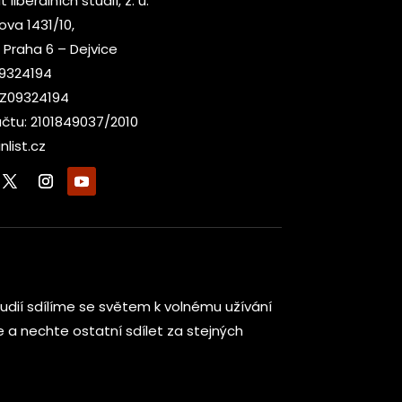
t liberálních studií, z. ú.
kova 1431/10,
 Praha 6 – Dejvice
09324194
CZ09324194
účtu: 2101849037/2010
nlist.cz
h studií sdílíme se světem k volnému užívání
te a nechte ostatní sdílet za stejných