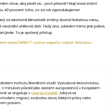
 něm chce, aby platil víc… proč přesně? Mají snad státní
ou 40 procent toho, co za rok vyprodukujeme!
terý za ekonomii klimatické změny dostal Nobelovu cenu,
ě neutrální uhlíková daň. Tedy ano, zdanění mimo jiné paliva,
ní jinde. To je správný přístup.
rebni-dane/408677-ocima-expertu-zdanit-leteckou-
editelem Institutu liberálních studií. Vystudoval ekonomickou
. V minulosti působil jako asistent europoslanců v Evropském
ivně se angažuje v
Operaci Kyseláč
. Zabývá se
hodem, migrací, svobodou slova, lidskými právy nebo
vním právem.