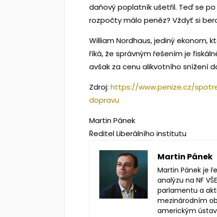
daňový poplatník ušetřil. Teď se po
rozpočty málo peněz? Vždyť si ber
William Nordhaus, jediný ekonom, k
říká, že správným řešením je fiskáln
avšak za cenu alikvotního snížení da
Zdroj:
https://www.penize.cz/spot
dopravu
Martin Pánek
Ředitel Liberálního institutu
Martin Pánek
Martin Pánek je ř
analýzu na NF VŠE
parlamentu a akt
mezinárodním obc
americkým ústa