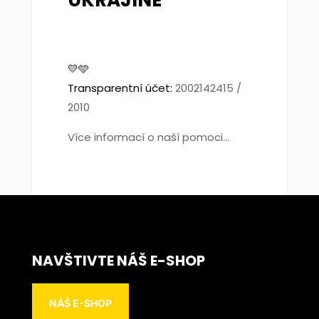
UKRAJINĚ
💛🩵
Transparentní účet:
2002142415 /
2010
Více informací o naší pomoci...
NAVŠTIVTE NÁŠ E-SHOP
NÁŠ E-SHOP