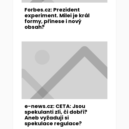
Forbes.cz: Prezident
experiment. Milei je král
formy, přinese i nový
obsah?
e-news.cz: CETA: Jsou
spekulanti zlí, či dobří?
Aneb vyžadují si
spekulace regulace?