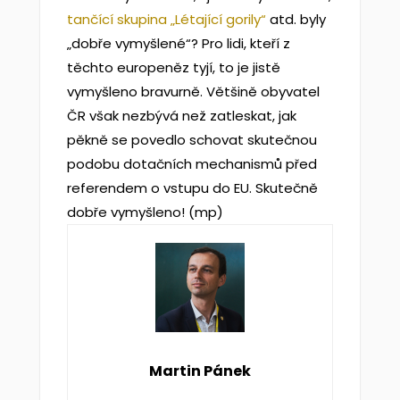
tančící skupina „Létající gorily“
atd. byly
„dobře vymyšlené“? Pro lidi, kteří z
těchto europeněz tyjí, to je jistě
vymyšleno bravurně. Většině obyvatel
ČR však nezbývá než zatleskat, jak
pěkně se povedlo schovat skutečnou
podobu dotačních mechanismů před
referendem o vstupu do EU. Skutečně
dobře vymyšleno! (mp)
Martin Pánek