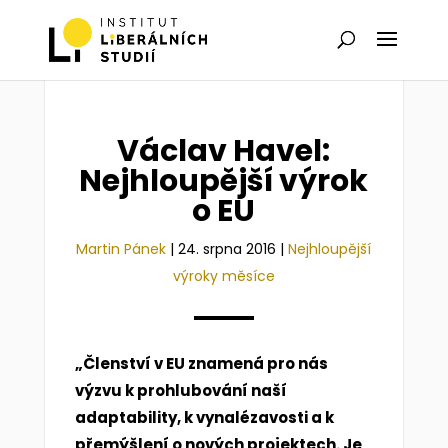
Václav Havel:
Nejhloupější výrok
o EU
Martin Pánek
|
24. srpna 2016
|
Nejhloupější
výroky měsíce
„Členství v EU znamená pro nás
výzvu k prohlubování naší
adaptability, k vynalézavosti a k
přemýšlení o nových projektech. Je