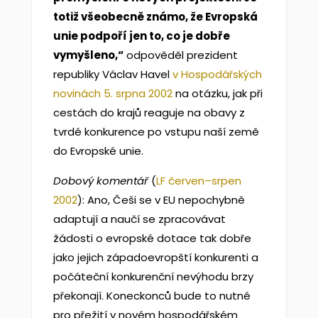
totiž všeobecně známo, že Evropská
unie podpoří jen to, co je dobře
vymyšleno,“
odpověděl prezident
republiky Václav Havel
v Hospodářských
novinách 5. srpna 2002
na otázku, jak při
cestách do krajů reaguje na obavy z
tvrdé konkurence po vstupu naší země
do Evropské unie.
Dobový komentář
(
LF červen–srpen
2002
): Ano, Češi se v EU nepochybně
adaptují a naučí se zpracovávat
žádosti o evropské dotace tak dobře
jako jejich západoevropští konkurenti a
počáteční konkurenční nevýhodu brzy
překonají. Koneckonců bude to nutné
pro přežití v novém hospodářském