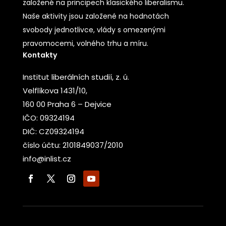
založené na principech klasického liberalismu.
Naše aktivity jsou založené na hodnotách
svobody jednotlivce, vlády s omezenými
pravomocemi, volného trhu a míru.
Kontakty
Institut liberálních studií, z. ú.
Velflíkova 1431/10,
160 00 Praha 6 – Dejvice
IČO: 09324194
DIČ: CZ09324194
číslo účtu: 2101849037/2010
info@inlist.cz