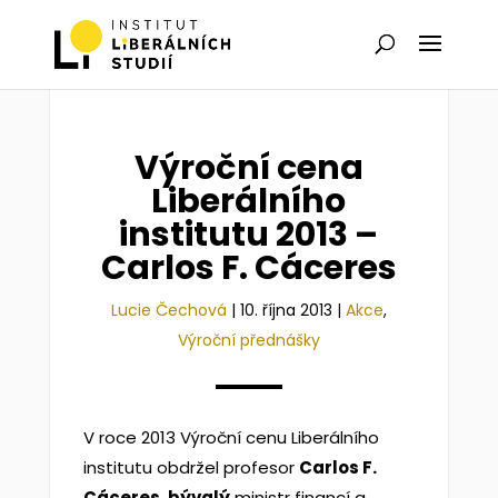
Výroční cena
Liberálního
institutu 2013 –
Carlos F. Cáceres
Lucie Čechová
|
10. října 2013
|
Akce
,
Výroční přednášky
V roce 2013 Výroční cenu Liberálního
institutu obdržel profesor
Carlos F.
Cáceres, bývalý
ministr financí a