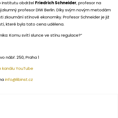
o institutu obdržel
Friedrich Schneider
, profesor na
a výzkumný profesor DIW Berlin. Díky svým novým metodám
i zkoumání stínové ekonomiky. Profesor Schneider je již
, které byla tato cena udělena.
ika: Komu svítí slunce ve stínu regulace?“
vo nábř. 250, Praha 1
 kanálu YouTube
 na
info@libinst.cz
á