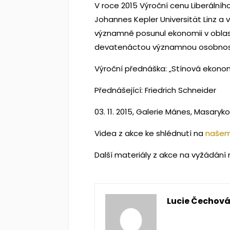
V roce 2015 Výroční cenu Liberálníh
Johannes Kepler Universität Linz 
významně posunul ekonomii v oblast
devatenáctou významnou osobností
Výroční přednáška: „Stínová ekonom
Přednášející: Friedrich Schneider
03. 11. 2015, Galerie Mánes, Masaryko
Videa z akce ke shlédnutí na
našem
Další materiály z akce na vyžádání
Lucie Čechov