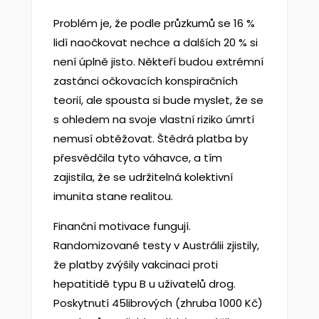
Problém je, že podle průzkumů se 16 %
lidí naočkovat nechce a dalších 20 % si
není úplně jisto. Někteří budou extrémní
zastánci očkovacích konspiračních
teorií, ale spousta si bude myslet, že se
s ohledem na svoje vlastní riziko úmrtí
nemusí obtěžovat. Štědrá platba by
přesvědčila tyto váhavce, a tím
zajistila, že se udržitelná kolektivní
imunita stane realitou.
Finanční motivace fungují.
Randomizované testy v Austrálii zjistily,
že platby zvýšily vakcinaci proti
hepatitidě typu B u uživatelů drog.
Poskytnutí 45librových (zhruba 1000 Kč)