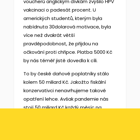
voucherů anglickým dívkám zvýšilo HPV
vakcinaci o padesát procent. U
amerických studentů, kterým byla
nabídnuta 30dolarová motivace, byla
více než dvakrát větší
pravděpodobnost, že přijdou na
očkování proti chřipce. Platba 5000 Kč
by nás téměř jistě dovedla k cíli.
To by české daňové poplatníky stálo
kolem 50 miliard Kč. Jakožto fiskální
konzervativci nenavrhujeme takové
opatření lehce. Avšak pandemie nás
stojí 50 miliard Kč každý měsíc na
ztraceném ekonomickém produktu,
takže je náš návrh nákladově efektivní, i
kdyby urychlil kolektivní imunitu pouze o