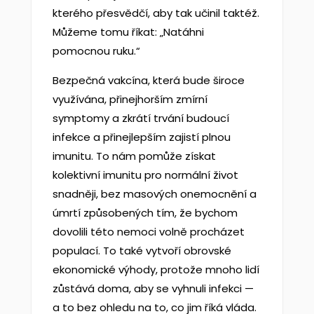
kterého přesvědčí, aby tak učinil taktéž.
Můžeme tomu říkat: „Natáhni
pomocnou ruku.“
Bezpečná vakcína, která bude široce
využívána, přinejhorším zmírní
symptomy a zkrátí trvání budoucí
infekce a přinejlepším zajistí plnou
imunitu. To nám pomůže získat
kolektivní imunitu pro normální život
snadněji, bez masových onemocnění a
úmrtí způsobených tím, že bychom
dovolili této nemoci volně procházet
populací. To také vytvoří obrovské
ekonomické výhody, protože mnoho lidí
zůstává doma, aby se vyhnuli infekci —
a to bez ohledu na to, co jim říká vláda.