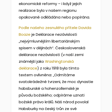
ekonomické reformy – i když jejich
realizace byla v našem regionu
opakovaně odkládána nebo popírána.
Podle našeho zesnulého přítele Davida
Boaze
je Deklarace nezávislosti
„nejvýmluvnějším libertariánským
spisem v dějinách“. Československá
deklarace nezávislosti (v naší zemi
známější jako
Washingtonská
deklarace
) z roku 1918 byla tímto
textem ovlivněna: „Odmítáme
svatokrádežné tvrzeni, že moc dynastie
habsburské a hohenzollernské je
původu božského; odpíráme uznati
božské právo králů. Náš národ povolal
Habsburky na český trůn ze své