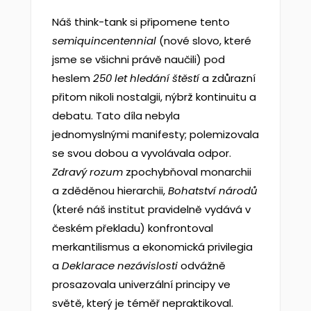
Náš think-tank si připomene tento
semiquincentennial
(nové slovo, které
jsme se všichni právě naučili) pod
heslem
250 let hledání štěstí
a zdůrazní
přitom nikoli nostalgii, nýbrž kontinuitu a
debatu. Tato díla nebyla
jednomyslnými manifesty; polemizovala
se svou dobou a vyvolávala odpor.
Zdravý rozum
zpochybňoval monarchii
a zděděnou hierarchii,
Bohatství národů
(které náš institut pravidelně vydává v
českém překladu) konfrontoval
merkantilismus a ekonomická privilegia
a
Deklarace nezávislosti
odvážně
prosazovala univerzální principy ve
světě, který je téměř nepraktikoval.