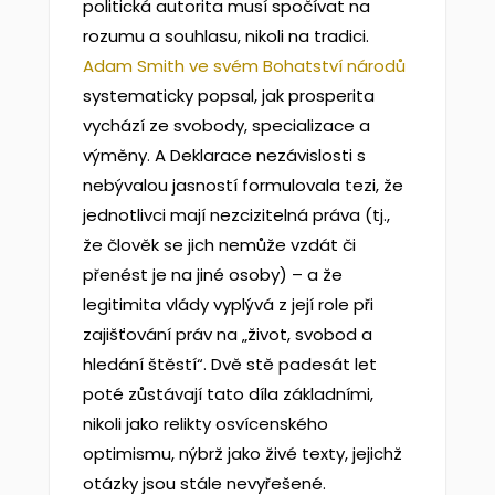
politická autorita musí spočívat na
rozumu a souhlasu, nikoli na tradici.
Adam Smith ve svém Bohatství národů
systematicky popsal, jak prosperita
vychází ze svobody, specializace a
výměny. A Deklarace nezávislosti s
nebývalou jasností formulovala tezi, že
jednotlivci mají nezcizitelná práva (tj.,
že člověk se jich nemůže vzdát či
přenést je na jiné osoby) – a že
legitimita vlády vyplývá z její role při
zajišťování práv na „život, svobod a
hledání štěstí“. Dvě stě padesát let
poté zůstávají tato díla základními,
nikoli jako relikty osvícenského
optimismu, nýbrž jako živé texty, jejichž
otázky jsou stále nevyřešené.