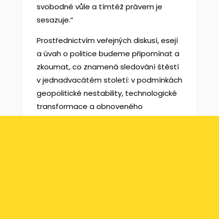
svobodné vůle a tímtéž právem je
sesazuje.“
Prostřednictvím veřejných diskusí, esejí
a úvah o politice budeme připomínat a
zkoumat, co znamená sledování štěstí
v jednadvacátém století: v podmínkách
geopolitické nestability, technologické
transformace a obnoveného
skepticismu vůči liberální demokracii.
Společným návratem k těmto třem
textům chceme znovu potvrdit
společné intelektuální dědictví a
zároveň jej podrobit kritickému
zkoumání. Cílem není kanonizovat rok
1776, ale upřímně a důsledně se ptát,
jak mohou jeho myšlenky i nadále vést