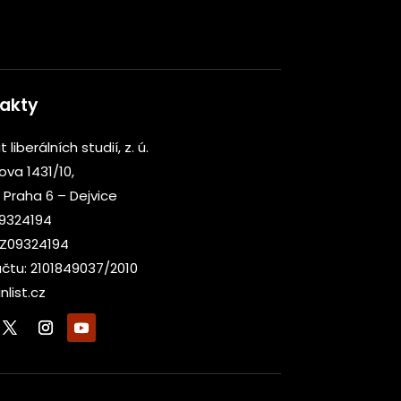
akty
t liberálních studií, z. ú.
kova 1431/10,
 Praha 6 – Dejvice
09324194
CZ09324194
účtu: 2101849037/2010
nlist.cz