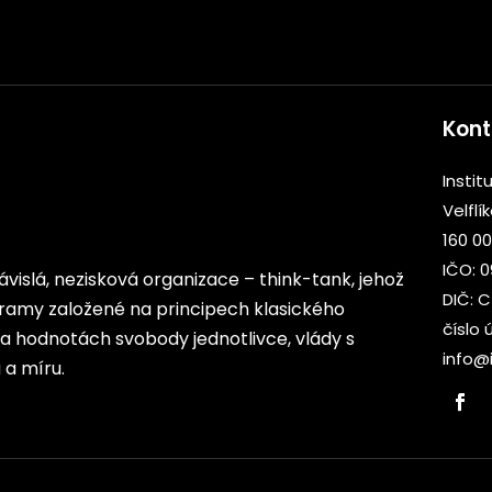
Kont
Institu
Velflí
160 00
IČO: 
ezávislá, nezisková organizace – think-tank, jehož
DIČ: 
rogramy založené na principech klasického
číslo 
 na hodnotách svobody jednotlivce, vlády s
info@i
a míru.