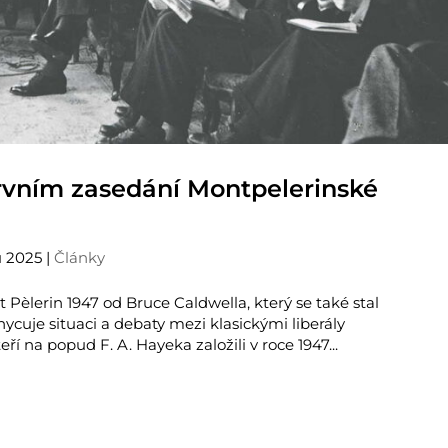
rvním zasedání Montpelerinské
u 2025
|
Články
Pèlerin 1947 od Bruce Caldwella, který se také stal
hycuje situaci a debaty mezi klasickými liberály
eří na popud F. A. Hayeka založili v roce 1947...