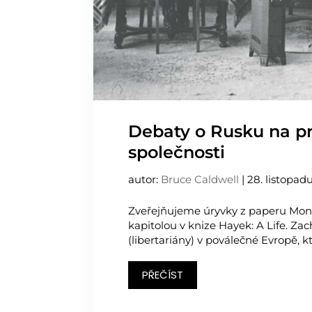
Debaty o Rusku na p
společnosti
autor:
Bruce Caldwell
|
28. listopad
Zveřejňujeme úryvky z paperu Mont 
kapitolou v knize Hayek: A Life. Zac
(libertariány) v poválečné Evropě, kt
PŘEČÍST