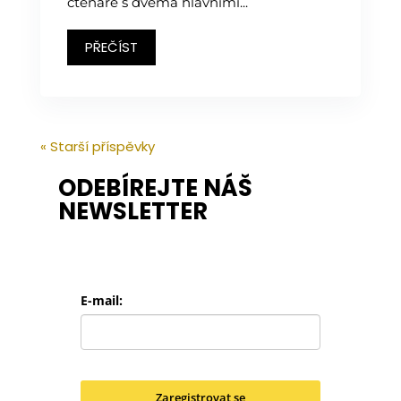
čtenáře s dvěma hlavními...
PŘEČÍST
« Starší příspěvky
ODEBÍREJTE NÁŠ
NEWSLETTER
E-mail:
Zaregistrovat se