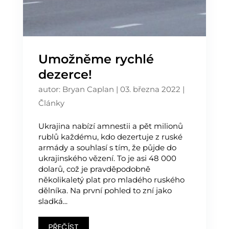
Umožněme rychlé
dezerce!
autor:
Bryan Caplan
|
03. března 2022
|
Články
Ukrajina nabízí amnestii a pět milionů
rublů každému, kdo dezertuje z ruské
armády a souhlasí s tím, že půjde do
ukrajinského vězení. To je asi 48 000
dolarů, což je pravděpodobně
několikaletý plat pro mladého ruského
dělníka. Na první pohled to zní jako
sladká...
PŘEČÍST