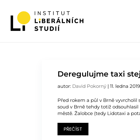
Deregulujme taxi ste
autor:
David Pokorný
|
11. ledna 201
Před rokem a půl v Brně vyvrcholil 
soud v Brně tehdy totiž odsouhlasil
městě. Žalobce (tedy Lidotaxi a pota
PŘEČÍST