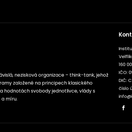
Kont
Institu
Velflí
160 00
IČO: 
ezávislá, nezisková organizace – think-tank, jehož
DIČ: 
rogramy založené na principech klasického
číslo 
 na hodnotách svobody jednotlivce, vlády s
info@i
a míru.