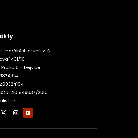
akty
t liberálních studií, z. ú.
kova 1431/10,
 Praha 6 – Dejvice
09324194
CZ09324194
účtu: 2101849037/2010
nlist.cz