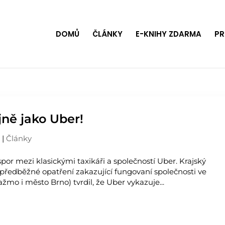
DOMŮ
ČLÁNKY
E-KNIHY ZDARMA
PR
jně jako Uber!
9
|
Články
spor mezi klasickými taxikáři a společností Uber. Krajský
 předběžné opatření zakazující fungovaní společnosti ve
žmo i město Brno) tvrdil, že Uber vykazuje...