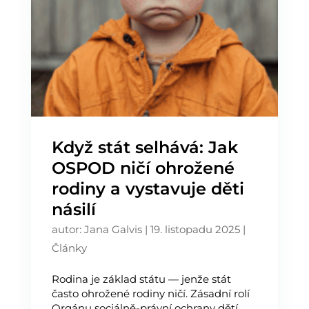
Když stát selhává: Jak
OSPOD ničí ohrožené
rodiny a vystavuje děti
násilí
autor:
Jana Galvis
|
19. listopadu 2025
|
Články
Rodina je základ státu — jenže stát
často ohrožené rodiny ničí. Zásadní rolí
Orgánu sociálně-právní ochrany dětí