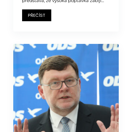
představa, že vysoká poptávka zabíjí...
PŘEČÍST