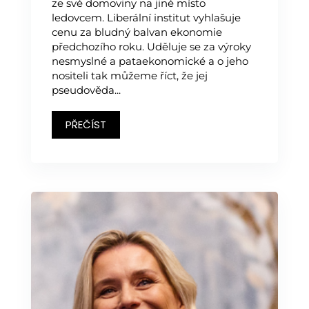
ze své domoviny na jiné místo
ledovcem. Liberální institut vyhlašuje
cenu za bludný balvan ekonomie
předchozího roku. Uděluje se za výroky
nesmyslné a pataekonomické a o jeho
nositeli tak můžeme říct, že jej
pseudověda...
PŘEČÍST