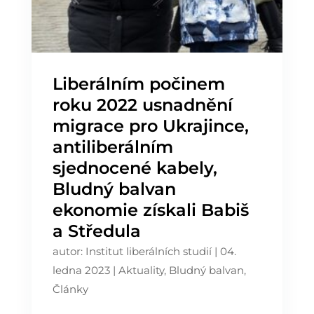
Liberálním počinem
roku 2022 usnadnění
migrace pro Ukrajince,
antiliberálním
sjednocené kabely,
Bludný balvan
ekonomie získali Babiš
a Středula
autor:
Institut liberálních studií
|
04.
ledna 2023
|
Aktuality
,
Bludný balvan
,
Články