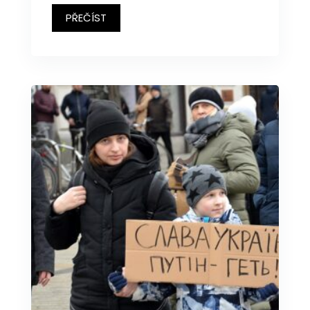
PŘEČÍST