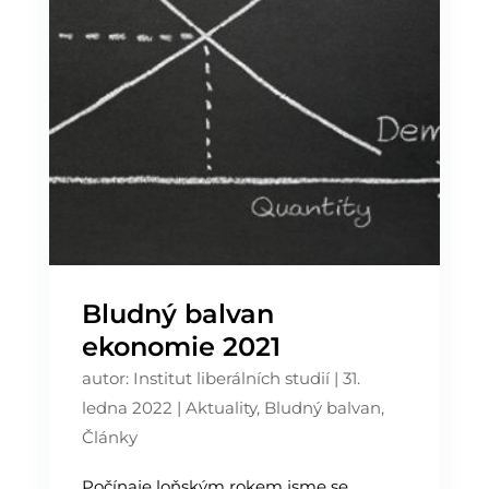
Bludný balvan
ekonomie 2021
autor:
Institut liberálních studií
|
31.
ledna 2022
|
Aktuality
,
Bludný balvan
,
Články
Počínaje loňským rokem jsme se