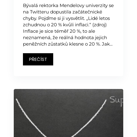
Bývalá rektorka Mendelovy univerzity se
na Twitteru dopustila začátečnické
chyby. Pojďme si ji vysvětlit. „Lidé letos
zchudnou o 20 % kvůli inflaci.“ (zdroj)
Inflace je sice téměř 20 %, to ale
neznamená, že reálná hodnota jejich
peněžních zůstatků klesne o 20 %. Jak...
PŘEČÍST