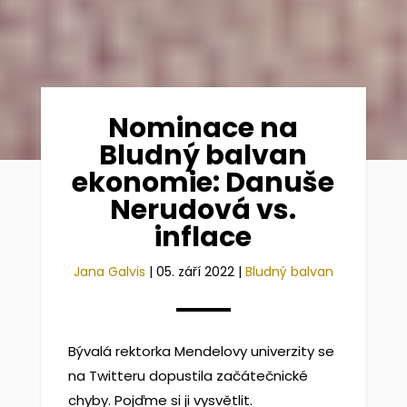
Nominace na
Bludný balvan
ekonomie: Danuše
Nerudová vs.
inflace
Jana Galvis
|
05. září 2022
|
Bludný balvan
Bývalá rektorka Mendelovy univerzity se
na Twitteru dopustila začátečnické
chyby. Pojďme si ji vysvětlit.