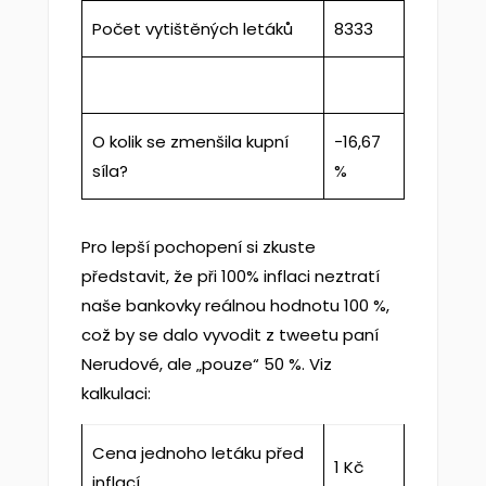
Počet vytištěných letáků
8333
O kolik se zmenšila kupní
−16,67
síla?
%
Pro lepší pochopení si zkuste
představit, že při 100% inflaci neztratí
naše bankovky reálnou hodnotu 100 %,
což by se dalo vyvodit z tweetu paní
Nerudové, ale „pouze“ 50 %. Viz
kalkulaci:
Cena jednoho letáku před
1 Kč
inflací