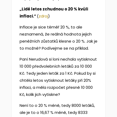
„Lidé letos zchudnou o 20 % kvůli
inflaci.“
(
zdroj
)
Inflace je sice téměř 20 %, to ale
neznamená, že reálná hodnota jejich
peněžních zůstatků klesne o 20 %. Jak je
to možné? Podívejme se na příklad.
Paní Nerudová si loni nechala vytisknout
10 000 předvolebních letáků za 10 000
Kč. Tedy jeden leták za 1 Kč. Pokud by si
chtěla letos vytisknout letáky při 20%
inflaci, a měla rozpočet přesně 10 000
Kč, kolik jich vytiskne?
Není to o 20 % méně, tedy 8000 letáků,
ale je to o 16,67 % méně, tedy 8333