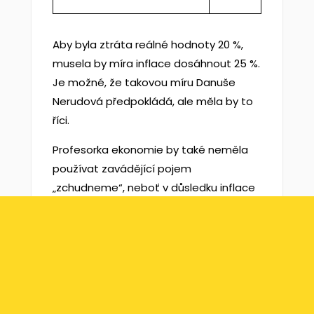
Aby byla ztráta reálné hodnoty 20 %,
musela by míra inflace dosáhnout 25 %.
Je možné, že takovou míru Danuše
Nerudová předpokládá, ale měla by to
říci.
Profesorka ekonomie by také neměla
používat zavádějící pojem
„zchudneme“, neboť v důsledku inflace
ztrácejí plnou hodnotu pouze peněžní
zůstatky, které chováme
v peněženkách, slamnících nebo na
běžných účtech s nulovým úročením.
Jiných aktiv v našem držení (např.
nemovitostí nebo automobilů) se