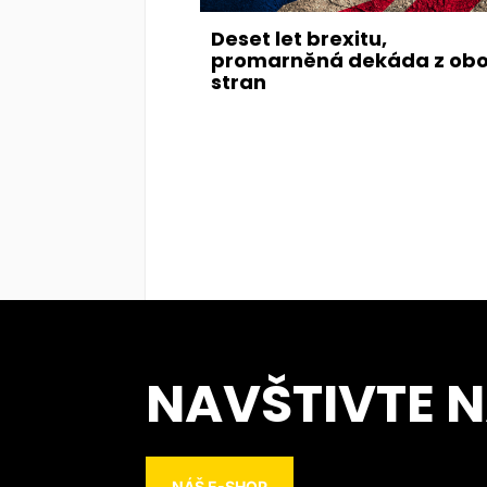
Deset let brexitu,
promarněná dekáda z ob
stran
NAVŠTIVTE 
NÁŠ E-SHOP