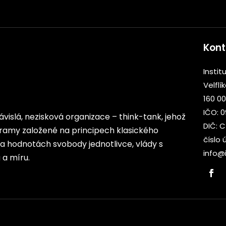
Kont
Institu
Velflí
160 00
IČO: 
ezávislá, nezisková organizace – think-tank, jehož
DIČ: 
rogramy založené na principech klasického
číslo 
 na hodnotách svobody jednotlivce, vlády s
info@i
a míru.