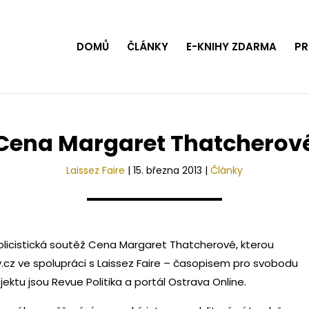
DOMŮ
ČLÁNKY
E-KNIHY ZDARMA
PR
Cena Margaret Thatcherov
Laissez Faire
|
15. března 2013
|
Články
licistická soutěž Cena Margaret Thatcherové, kterou
cz ve spolupráci s Laissez Faire – časopisem pro svobodu
jektu jsou Revue Politika a portál Ostrava Online.