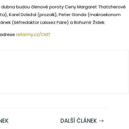
5. dubna budou členové poroty Ceny Margaret Thatcherové
sta), Karel Doležal (prozaik), Peter Gonda (makroekonom
Pánek (šéfredaktor Laissez Faire) a Bohumír Žídek.
 adrese
reformy.cz/CMT
NEK
DALŠÍ ČLÁNEK
$