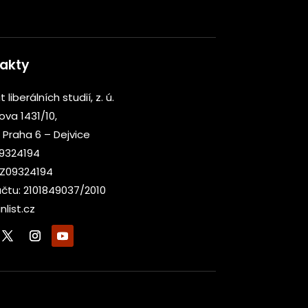
akty
t liberálních studií, z. ú.
kova 1431/10,
 Praha 6 – Dejvice
09324194
CZ09324194
účtu: 2101849037/2010
nlist.cz