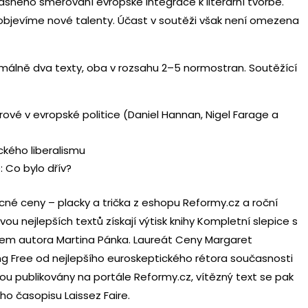
asného směřování evropské integrace k literární tvorbě.
objevíme nové talenty. Účast v soutěži však není omezena
imálně dva texty, oba v rozsahu 2–5 normostran. Soutěžící
vé v evropské politice (Daniel Hannan, Nigel Farage a
ckého liberalismu
: Co bylo dřív?
cné ceny – placky a trička z eshopu Reformy.cz a roční
vou nejlepších textů získají výtisk knihy Kompletní slepice s
em autora Martina Pánka. Laureát Ceny Margaret
ing Free od nejlepšího euroskeptického rétora současnosti
udou publikovány na portále Reformy.cz, vítězný text se pak
ho časopisu Laissez Faire.