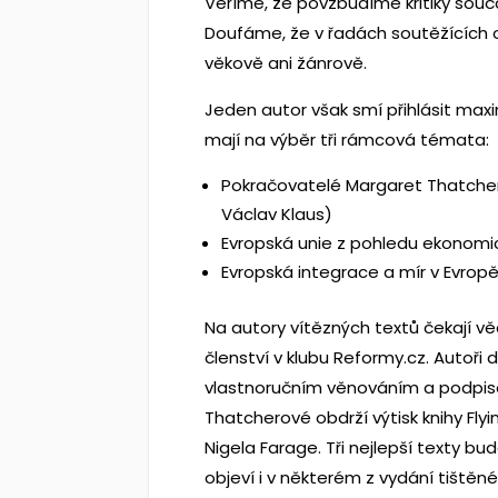
Věříme, že povzbudíme kritiky souč
Doufáme, že v řadách soutěžících 
věkově ani žánrově.
Jeden autor však smí přihlásit max
mají na výběr tři rámcová témata:
Pokračovatelé Margaret Thatchero
Václav Klaus)
Evropská unie z pohledu ekonomi
Evropská integrace a mír v Evropě
Na autory vítězných textů čekají vě
členství v klubu Reformy.cz. Autoři d
vlastnoručním věnováním a podpis
Thatcherové obdrží výtisk knihy Fly
Nigela Farage. Tři nejlepší texty b
objeví i v některém z vydání tištěné