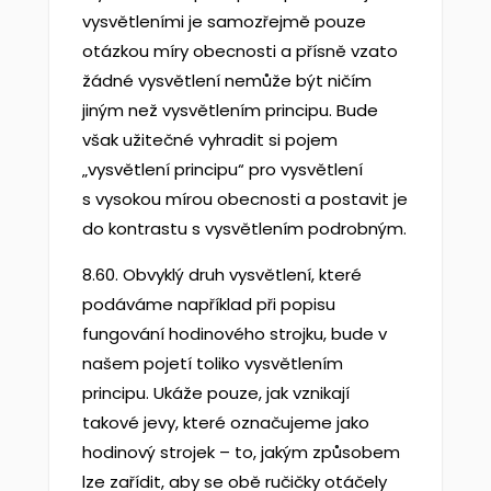
vysvětleními je samozřejmě pouze
otázkou míry obecnosti a přísně vzato
žádné vysvětlení nemůže být ničím
jiným než vysvětlením principu. Bude
však užitečné vyhradit si pojem
„vysvětlení principu“ pro vysvětlení
s vysokou mírou obecnosti a postavit je
do kontrastu s vysvětlením podrobným.
8.60. Obvyklý druh vysvětlení, které
podáváme například při popisu
fungování hodinového strojku, bude v
našem pojetí toliko vysvětlením
principu. Ukáže pouze, jak vznikají
takové jevy, které označujeme jako
hodinový strojek – to, jakým způsobem
lze zařídit, aby se obě ručičky otáčely