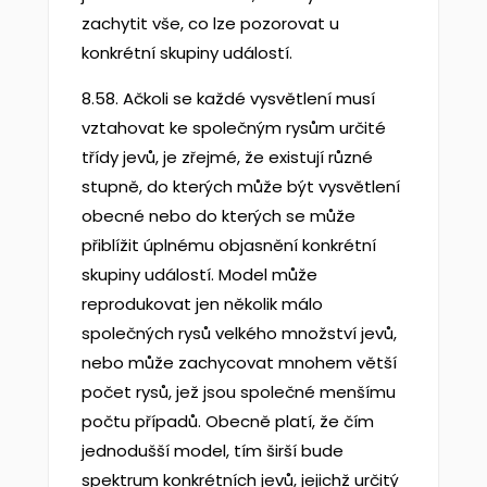
zachytit vše, co lze pozorovat u
konkrétní skupiny událostí.
8.58. Ačkoli se každé vysvětlení musí
vztahovat ke společným rysům určité
třídy jevů, je zřejmé, že existují různé
stupně, do kterých může být vysvětlení
obecné nebo do kterých se může
přiblížit úplnému objasnění konkrétní
skupiny událostí. Model může
reprodukovat jen několik málo
společných rysů velkého množství jevů,
nebo může zachycovat mnohem větší
počet rysů, jež jsou společné menšímu
počtu případů. Obecně platí, že čím
jednodušší model, tím širší bude
spektrum konkrétních jevů, jejichž určitý