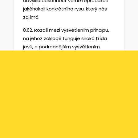
obvykle dosáhnout věrné reprodukce
jakéhokoli konkrétního rysu, který nás
zajímá.
8.62. Rozdíl mezi vysvětlením principu,
na jehož základě funguje široká třída
jevů, a podrobnějším vysvětlením
konkrétních jevů se odráží ve známé
distinkci mezi „teoretickými“ a více
„aplikovanými“ oblastmi různých věd.
„Teoretická fyzika“, „teoretická chemie“
nebo „teoretická biologie“ se zabývají
vysvětlením principů společných všem
jevům, které označujeme jako fyzikální,
chemické či biologické.
8.63. Přísně vzato nemůžeme
samozřejmě vůbec mluvit o jevech