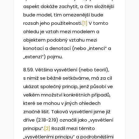
aspekt dokáže zachytit, a čím složitější
bude model, tím omezenější bude
rozsah jeho použitelnosti.
[1]
V tomto
ohledu je vztah mezi modelem a
objektem podobný vztahu mezi
konotací a denotací (nebo „intencí“ a
„extenzí“) pojmu.
8.59. Většina vysvětlení (nebo teorií),
s nimiž se běžně setkáváme, má za cíl
ukázat společný princip, jenž působí ve
velkém množství konkrétních případů,
které se mohou v jiných ohledech
značně lišit. Taková vysvětlení jsme již
dříve (2.18-2.19) označili jako „vysvětlení
principu“.
[2]
Rozdíl mezi těmito
„vysvětleními principu“ a podrobnějšími