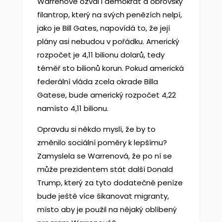
Warrenové ozval i demokrat a obrovský
filantrop, který na svých penězích nelpí,
jako je Bill Gates, napovídá to, že její
plány asi nebudou v pořádku. Americký
rozpočet je 4,11 bilionu dolarů, tedy
téměř sto bilionů korun. Pokud americká
federální vláda zcela okrade Billa
Gatese, bude americký rozpočet 4,22
namísto 4,11 bilionu.
Opravdu si někdo myslí, že by to
změnilo sociální poměry k lepšímu?
Zamyslela se Warrenová, že po ní se
může prezidentem stát další Donald
Trump, který za tyto dodatečné peníze
bude ještě více šikanovat migranty,
místo aby je použil na nějaký oblíbený