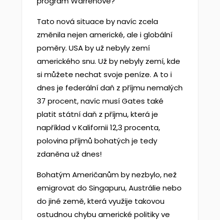
program Warrenové?
Tato nová situace by navíc zcela
změnila nejen americké, ale i globální
poměry. USA by už nebyly zemí
amerického snu. Už by nebyly zemí, kde
si můžete nechat svoje peníze. A to i
dnes je federální daň z příjmu nemalých
37 procent, navíc musí Gates také
platit státní daň z příjmu, která je
například v Kalifornii 12,3 procenta,
polovina příjmů bohatých je tedy
zdaněna už dnes!
Bohatým Američanům by nezbylo, než
emigrovat do Singapuru, Austrálie nebo
do jiné země, která využije takovou
ostudnou chybu americké politiky ve