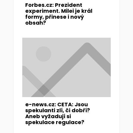
Forbes.cz: Prezident
experiment. Milei je král
formy, přinese i nový
obsah?
e-news.cz: CETA: Jsou
spekulanti zlí, či dobří?
Aneb vyžadují si
spekulace regulace?