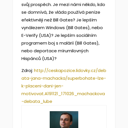
svůj prospěch. Je mezi námi někdo, kdo
se domnívá, že vláda používá peníze
efektivněji než Bill Gates? Je lepším
vynálezem Windows (Bill Gates), nebo
E-Verify (USA)? Je lepším sociálním
programem boj s malárií (Bill Gates),
nebo deportace mírumilovných
Hispánců (USA)?
Zdroj:
http://ceskapozice.lidovky.cz/deb
ata-jana-machacka/superbohate-lze-
k-placeni-dani-jen-
motivovat.A191121_171026_machackova
-debata_lube