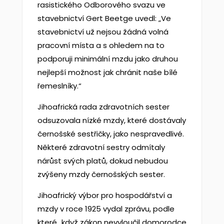
rasistického Odborového svazu ve
stavebnictví Gert Beetge uvedl: „Ve
stavebnictví už nejsou žádná volná
pracovní místa a s ohledem na to
podporuji minimální mzdu jako druhou
nejlepší možnost jak chránit naše bílé
řemeslníky.“
Jihoafrická rada zdravotních sester
odsuzovala nízké mzdy, které dostávaly
černošské sestřičky, jako nespravedlivé.
Některé zdravotní sestry odmítaly
nárůst svých platů, dokud nebudou
zvýšeny mzdy černošských sester.
Jihoafrický výbor pro hospodářství a
mzdy v roce 1925 vydal zprávu, podle
které „když zákon nevyloučil domorodce