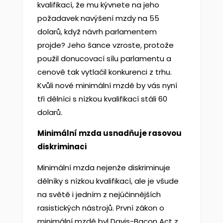
kvalifikací, že mu kývnete na jeho
požadavek navýšení mzdy na 55
dolarů, když návrh parlamentem
projde? Jeho šance vzroste, protože
použil donucovací sílu parlamentu a
cenově tak vytlačil konkurenci z trhu.
Kvůli nové minimální mzdě by vás nyní
tři dělníci s nízkou kvalifikací stáli 60
dolarů.
Minimální mzda usnadňuje rasovou
diskriminaci
Minimální mzda nejenže diskriminuje
dělníky s nízkou kvalifikací, ale je všude
na světě i jedním z nejúčinnějších
rasistických nástrojů. První zákon o
minimální mzdě byl Davis-Bacon Act z