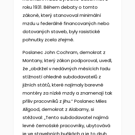
roku 1931. Během debaty o tomto
zákoně, který stanovoval minimální
mzdu u federálně financovaných nebo
dotovaných staveb, byly rasistické
pohnutky zcela zřejmé.
Poslanec John Cochram, demokrat z
Montany, který zákon podporoval, uvedl,
že „obdržel v nedávných měsících řadu
stížností ohledně subdodavatelů z
jižních států, které najímaly barevné
montéry za nízké mzdy a znamenají tak
příliv pracovníků z jihu.“ Poslanec Miles
Allgood, demokrat z Alabamy, si
stěžoval: „Tento subdodavatel najímá
levné černošské pracovníky, ubytovává
je ve stavebních buňkách a je to druh