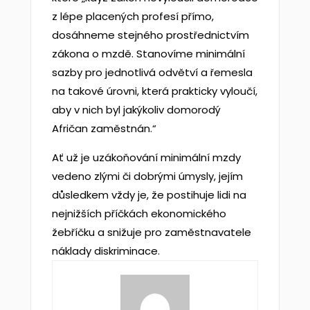
z lépe placených profesí přímo,
dosáhneme stejného prostřednictvím
zákona o mzdě. Stanovíme minimální
sazby pro jednotlivá odvětví a řemesla
na takové úrovni, která prakticky vyloučí,
aby v nich byl jakýkoliv domorodý
Afričan zaměstnán.“
Ať už je uzákoňování minimální mzdy
vedeno zlými či dobrými úmysly, jejím
důsledkem vždy je, že postihuje lidi na
nejnižších příčkách ekonomického
žebříčku a snižuje pro zaměstnavatele
náklady diskriminace.