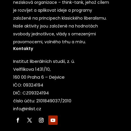
nezisková organizace – think-tank, jehož cílem
je rozvíjet a aplikovat ideje a programy
založené na principech klasického liberalismu.
Naše aktivity jsou založené na hodnotách
svobody jednotlivce, vlády s omezenými
pravomocemi, volného trhu a míru.
Kontakty
Institut liberálních studií, z. ú.
Velflíkova 1431/10,
160 00 Praha 6 – Dejvice
IČO: 09324194
DIČ: CZ09324194
číslo účtu: 2101849037/2010
info@inlist.cz