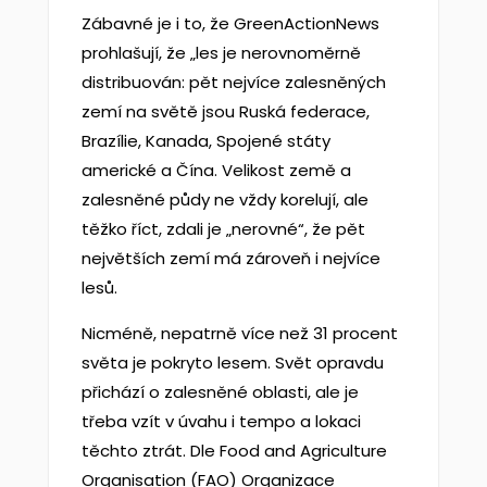
Zábavné je i to, že GreenActionNews
prohlašují, že „les je nerovnoměrně
distribuován: pět nejvíce zalesněných
zemí na světě jsou Ruská federace,
Brazílie, Kanada, Spojené státy
americké a Čína. Velikost země a
zalesněné půdy ne vždy korelují, ale
těžko říct, zdali je „nerovné“, že pět
největších zemí má zároveň i nejvíce
lesů.
Nicméně, nepatrně více než 31 procent
světa je pokryto lesem. Svět opravdu
přichází o zalesněné oblasti, ale je
třeba vzít v úvahu i tempo a lokaci
těchto ztrát. Dle Food and Agriculture
Organisation (FAO) Organizace