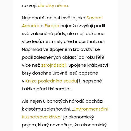
rozvoji,
ale díky němu
.
Nejbohatší oblasti světa jako
Severní
Amerika
a
Evropa
nejenže zvyšují podíl
své zalesněné půdy, ale mají dokonce
více lesů, než měly před industrializací.
Například ve Spojeném království se
podíl zalesněných oblastí od roku 1919
více než
ztrojnásobil
. Spojené království
brzy dosáhne úrovně lesů popsané
v
Knize posledního soudu
[1] sepsané
takřka před tisícem let.
Ale nejen u bohatých národů dochází
k čistému zalesňování. „
Environmentální
Kuznetsova křivka
“ je ekonomický
pojem, který naznačuje, že ekonomický