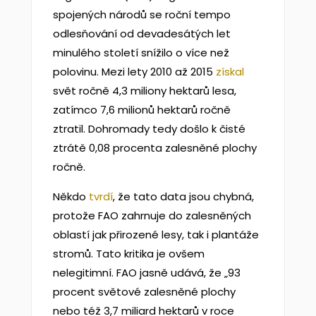
spojených národů se roční tempo
odlesňování od devadesátých let
minulého století snížilo o více než
polovinu. Mezi lety 2010 až 2015
získal
svět ročně 4,3 miliony hektarů lesa,
zatímco 7,6 milionů hektarů ročně
ztratil. Dohromady tedy došlo k čisté
ztrátě 0,08 procenta zalesněné plochy
ročně.
Někdo
tvrdí
, že tato data jsou chybná,
protože FAO zahrnuje do zalesněných
oblastí jak přirozené lesy, tak i plantáže
stromů. Tato kritika je ovšem
nelegitimní. FAO jasně udává, že „93
procent světové zalesněné plochy
nebo též 3,7 miliard hektarů v roce