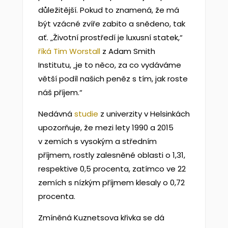
důležitější. Pokud to znamená, že má
být vzácné zvíře zabito a snědeno, tak
ať. „Životní prostředí je luxusní statek,“
říká Tim Worstall
z Adam Smith
Institutu, „je to něco, za co vydáváme
větší podíl našich peněz s tím, jak roste
náš příjem.“
Nedávná
studie
z univerzity v Helsinkách
upozorňuje, že mezi lety 1990 a 2015
v zemích s vysokým a středním
příjmem, rostly zalesněné oblasti o 1,31,
respektive 0,5 procenta, zatímco ve 22
zemích s nízkým příjmem klesaly o 0,72
procenta.
Zmíněná Kuznetsova křivka se dá