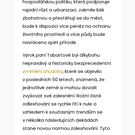
hospodářskou politiku, která podporuje
rapidní růst a urbanizaci. Jakmile lidé
zbohatnou a přestěhují se do měst,
bude k dispozici více peněz na ochranu
životního prostředí a více půdy bude
navráceno zpět přírodě.
Výrok paní Tabartové byl díkybohu
nepravdivý a historicky bezprecedentní
zmírnění chudoby
, které se objevilo
v posledních 50 letech, znamená, že
jednotlivé země si mohou dovolit
zvyšovat své zalesnění. Roční čisté
odlesňování se rychle řítí k nule a
vzhledem k současným trendům se
v několika následujících dekádách
stane novou normou zalesňování. Tyto