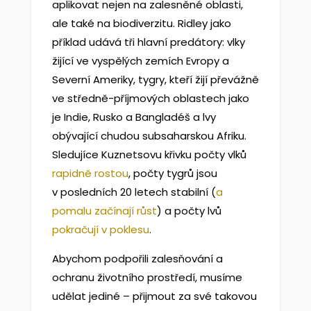
aplikovat nejen na zalesněné oblasti,
ale také na biodiverzitu. Ridley jako
příklad udává tři hlavní predátory: vlky
žijící ve vyspělých zemích Evropy a
Severní Ameriky, tygry, kteří žijí převážně
ve středně-příjmových oblastech jako
je Indie, Rusko a Bangladéš a lvy
obývající chudou subsaharskou Afriku.
Sledujíce Kuznetsovu křivku počty vlků
rapidně
rostou
, počty tygrů jsou
v posledních 20 letech stabilní (
a
pomalu začínají růst
) a počty lvů
pokračují v poklesu
.
Abychom podpořili zalesňování a
ochranu životního prostředí, musíme
udělat jediné – přijmout za své takovou