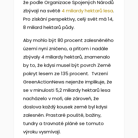
že podle Organizace Spojených Národů
zbývají na světě
4 miliardy hektarů lesa
.
Pro získání perspektivy, celý svět má 14,
8 miliard hektarů půdy.
Aby mohlo být 80 procent zalesněného
území nyní zničeno, a přitom i nadále
zbývaly 4 miliardy hektarů, znamenalo
by to, že kdysi musel být povrch Země
pokryt lesem ze 135 procent. Tvrzení
GreenActionNews nejenže implikuje, že
se v minulosti 5,2 miliardy hektarů lesa
nacházelo v moři, ale zároveň, že
doslova každý kousek země byl kdysi
zalesněn. Prastaré pouště, bažiny,
tundry a travnaté pláně se tomuto
výroku vysmívají.